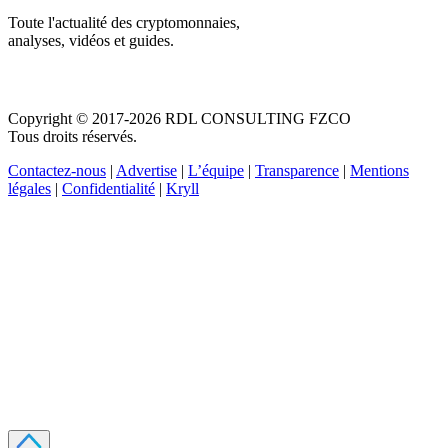
Toute l'actualité des cryptomonnaies,
analyses, vidéos et guides.
Copyright © 2017-2026 RDL CONSULTING FZCO
Tous droits réservés.
Contactez-nous
|
Advertise
|
L’équipe
|
Transparence
|
Mentions
légales
|
Confidentialité
|
Kryll
Recevez votre guide PDF complet de 39 pages
Comment débuter dans les cryptos en 2026
Recevoir
Oui, j'accepte de recevoir des emails selon votre
politique de confidentialité
.