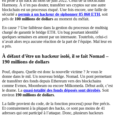
en proie à un hack au mois de juin 2022. Celui de la blockchain
Harmony. À n’en pas douter, transférer ses cryptos sur une autre
blockchain est un processus risqué. Une fois encore, une faille de
sécurité a
permis à un hackeur de siphonner 85 860 ETH
, soit
près de
100 millions de dollars
au moment du méfait.
En cause ? Une faiblesse dans la gestion du processus de multisig
chargé de garantir le bridge ETH. Un bug pourtant identifié
quelques semaines en amont par un internaute. Toutefois, celui-ci
n’avait alors reçu aucune réaction de la part de l’équipe. Mal leur en
a pris.
À défaut d’être un hackeur isolé, il se fait Nomad –
190 millions de dollars
Pouf, disparu. Quelle est donc la nouvelle victime ? Je vous le
donne dans le mil. Un nouveau bridge. Nomad. Un pont permettant
de transférer des fonds depuis Ethereum vers des blockchains
comme Evmos, Moonbeam ou encore Milkomeda. Début août, c’est
le drame. La
quasi-totalité des fonds déposés sont dérobés
. Soit
environ
190 millions de dollars
.
La faille provient du code, de la fonction process() pour être précis.
Et contrairement à la plupart des hacks, ce sont pas moins de 41
adresses qui ont participé à l’attaque. Donc, plusieurs hackeurs