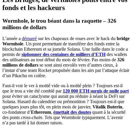
fonds et les hackeurs
Wormhole, le trou béant dans la raquette – 326
millions de dollars
L’année a
démarré
sur les chapeaux de roues avec le hack du
bridge
Wormhole
. Un pont permettant de transférer des fonds entre la
blockchain Ethereum et sa jumelle Solana. Une faille dans le code a
permis de
siphonner des centaines de milliers d’ETH
des wallets
des utilisateurs au tout début du mois de février. Pas moins de
326
millions de dollars
se sont ainsi envolés vers d’autres cieux, à
l’instar d’une team Rocket propulsée dans les airs par l’attaque éclair
d’un Pikachu en colère.
Faut-il voir le ver à moitié vide ou à moitié plein ? Toujours est-il
que le trou a vite été comblé par
120 000 ETH surgis de nulle part
pour éviter un cataclysme qui aurait pu réduire à néant la DeFi sur
Solana. Hasard du calendrier ou prémonition ? Toujours est-il que
quelques jours plus tôt, en plein mois de janvier,
Vitalik Buterin
,
co-fondateur d’
Ethereum
,
émettait des doutes
quant à la sécurité
des ponts
cross-chain
. Tels que Wormhole typiquement. L’avenir
n’a pas tardé à lui donner raison.