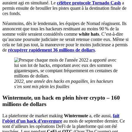
auraient agi en simultané. Le
célèbre protocole Tornado Cash
a
permis ensuite de brouiller les pistes quant à la destination finale de
ces fonds.
Néanmoins, dès le lendemain, les équipes de Nomad réagissent. Ils
annoncent que tous les hackeurs restituant au moins 90 % de la
somme volée seraient considérés comme
white hats
. C’est-à-dire
qu’aucune poursuite judiciaire ne serait retenue contre eux. Même si
cela ne fait pas tout, la manœuvre pour le moins judicieuse a permis
de
récupérer rapidement 36 millions de dollars
.
2022, une année des hacks en pagailles, les hackeurs
s’en sont mis plein les fouilles
Wintermute, un hack en plein hiver crypto – 160
millions de dollars
La plateforme de market making
Wintermute
a, elle aussi,
fait
l’objet d’un hack d’envergure
au mois de septembre dernier. Ce
sont d’ailleurs les opérations DeFi de la plateforme qui ont été
touchées. Leur pendant
CeFi
et
OTC
(Over The Counter) ont,