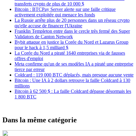
transferts crypto de plus de 10 000 $
Bitcoin : BTCPay Server alerte sur une faille critique
activement exploitée qui menace les fonds
La Russie arrête plus de 20 personnes dans un réseau crypto
qu'elle accuse de financer l'Ukraine
Franklin Templeton entre dans le cercle très fermé des Super
Validators de Canton Network
Bybit attaque en justice la Corée du Nord et Lazarus Group
pour le hack à 1,5 milliard $
La Corée du Nord a piraté 1640 entreprises via de fausses
offres d'emploi
Meta confirme qu'un de ses modèles IA a piraté une entreprise
tierce par erreur
Coldcard : 119 000 BTC déplacés, mais presque aucune vente
Bitcoin : Une IA à 2 dollars retrouve la faille Coldcard à 130
millions
Bitcoin à 62 500 $ : La faille Coldcard dépasse désormais les
1 800 BTC
Dans la même catégorie