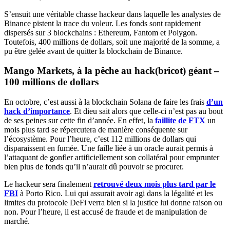
S’ensuit une véritable chasse hackeur dans laquelle les analystes de
Binance pistent la trace du voleur. Les fonds sont rapidement
dispersés sur 3 blockchains : Ethereum, Fantom et Polygon.
Toutefois, 400 millions de dollars, soit une majorité de la somme, a
pu être gelée avant de quitter la blockchain de Binance.
Mango Markets, à la pêche au hack(bricot) géant –
100 millions de dollars
En octobre, c’est aussi à la blockchain Solana de faire les frais
d’un
hack d’importance
. Et dieu sait alors que celle-ci n’est pas au bout
de ses peines sur cette fin d’année. En effet, la
faillite de FTX
un
mois plus tard se répercutera de manière conséquente sur
l’écosystème. Pour l’heure, c’est 112 millions de dollars qui
disparaissent en fumée. Une faille liée à un oracle aurait permis à
l’attaquant de gonfler artificiellement son collatéral pour emprunter
bien plus de fonds qu’il n’aurait dû pouvoir se procurer.
Le hackeur sera finalement
retrouvé deux mois plus tard par le
FBI
à Porto Rico. Lui qui assurait avoir agi dans la légalité et les
limites du protocole DeFi verra bien si la justice lui donne raison ou
non. Pour l’heure, il est accusé de fraude et de manipulation de
marché.