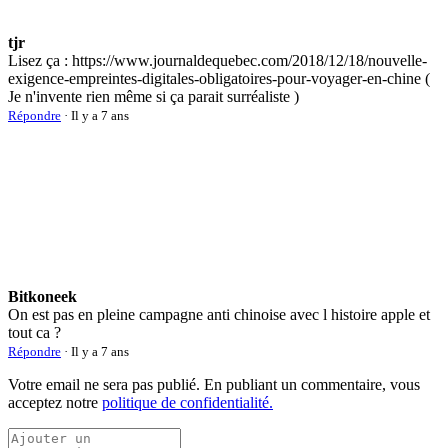
tjr
Lisez ça : https://www.journaldequebec.com/2018/12/18/nouvelle-
exigence-empreintes-digitales-obligatoires-pour-voyager-en-chine (
Je n'invente rien même si ça parait surréaliste )
Répondre
· Il y a 7 ans
Bitkoneek
On est pas en pleine campagne anti chinoise avec l histoire apple et
tout ca ?
Répondre
· Il y a 7 ans
Votre email ne sera pas publié. En publiant un commentaire, vous
acceptez notre
politique de confidentialité.