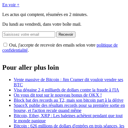
En voir +
Les actus qui comptent, résumées
en 2 minutes.
Du lundi au vendredi, dans votre boîte mail.
Recevoir
Oui, j'accepte de recevoir des emails selon votre
politique de
confidentialité
.
Pour aller plus loin
Vente massive de Bitcoin : Jim Cramer dit vouloir vendre ses
BTC
Visa dégaine 2,4 milliards de dollars contre la fraude à l'IA
On vous dit tout sur le nouveau bonus de OKX !
Block bat des records au T2, mais son bitcoin part à la dérive
SpaceX publie des résultats records pour sa première sortie en
bourse, et l'action recule quand même
Bitcoin, Ether, XRP : Les baleines achètent pendant que tout
le monde panique
Bitcoin : 626 millions de dollars d'entrées en trois séances, les