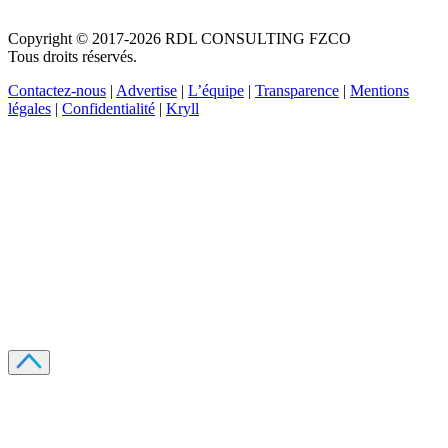
Copyright © 2017-2026 RDL CONSULTING FZCO
Tous droits réservés.
Contactez-nous
|
Advertise
|
L’équipe
|
Transparence
|
Mentions
légales
|
Confidentialité
|
Kryll
Recevez votre guide PDF complet de 39 pages
Comment débuter dans les cryptos en 2026
Recevoir
Oui, j'accepte de recevoir des emails selon votre
politique de confidentialité
.