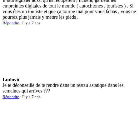
Il faut signaler aussi qu'ils récupèrent , fichent, gardent les
empreintes digitales de tout le monde ( autochtones , touristes ) . Si
vous êtes un touriste et que ça tourne mal pour vous là bas , vous ne
pourrez plus jamais y mettre les pieds .
Répondre
· Il y a 7 ans
Ludovic
Je te déconseille de te rendre dans un restau asiatique dans les
semaines qui arrives ???
Répondre
· Il y a 7 ans