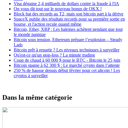
Visa dégaine 2,4 milliards de dollars contre la fraude à l'IA
On vous dit tout sur le nouveau bonus de OKX !
Block bat des records au T2, mais son bitcoin part à la dérive
SpaceX publie des résultats records pour sa première sortie en
bourse, et l'action recule quand même
Bitcoin, Ether, XRP : Les baleines achètent pendant que tout
le monde panique
Bitcoin sous tension, Ethereum prépare l’explosion – Steady
Lads
Bitcoin prêt à repartir ? Les niveaux techniques à surveiller
Qu'est-ce qu'un stop-loss ? La minute trading
Coup de chaud à 60 000 $ pour le BTC - Bitcoin le 25 juin
Bitcoin stagne à 62 300 $ : Le marché crypto dans l’attente
250 % de hausse depuis début février pour cet altcoin ! Les
cryptos à surveiller
Dans la même catégorie