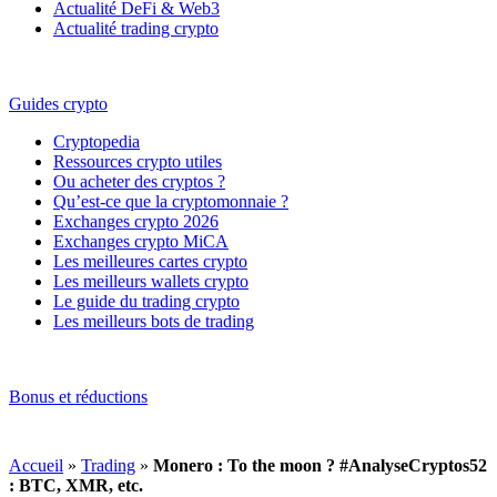
Actualité DeFi & Web3
Actualité trading crypto
Guides crypto
Cryptopedia
Ressources crypto utiles
Ou acheter des cryptos ?
Qu’est-ce que la cryptomonnaie ?
Exchanges crypto 2026
Exchanges crypto MiCA
Les meilleures cartes crypto
Les meilleurs wallets crypto
Le guide du trading crypto
Les meilleurs bots de trading
Bonus et réductions
Accueil
»
Trading
»
Monero : To the moon ? #AnalyseCryptos52
: BTC, XMR, etc.