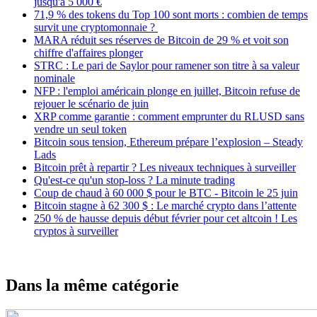
jusqu'à 5 000 €
71,9 % des tokens du Top 100 sont morts : combien de temps
survit une cryptomonnaie ?
MARA réduit ses réserves de Bitcoin de 29 % et voit son
chiffre d'affaires plonger
STRC : Le pari de Saylor pour ramener son titre à sa valeur
nominale
NFP : l'emploi américain plonge en juillet, Bitcoin refuse de
rejouer le scénario de juin
XRP comme garantie : comment emprunter du RLUSD sans
vendre un seul token
Bitcoin sous tension, Ethereum prépare l’explosion – Steady
Lads
Bitcoin prêt à repartir ? Les niveaux techniques à surveiller
Qu'est-ce qu'un stop-loss ? La minute trading
Coup de chaud à 60 000 $ pour le BTC - Bitcoin le 25 juin
Bitcoin stagne à 62 300 $ : Le marché crypto dans l’attente
250 % de hausse depuis début février pour cet altcoin ! Les
cryptos à surveiller
Dans la même catégorie