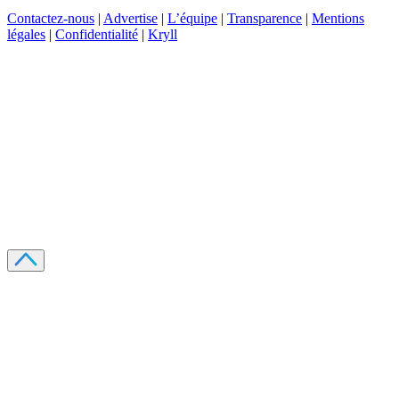
Contactez-nous
|
Advertise
|
L’équipe
|
Transparence
|
Mentions
légales
|
Confidentialité
|
Kryll
Recevez votre guide PDF complet de 39 pages
Comment débuter dans les cryptos en 2026
Recevoir
Oui, j'accepte de recevoir des emails selon votre
politique de confidentialité
.