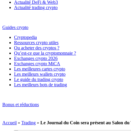
Actualité DeFi & Web3
Actualité trading crypto
Guides crypto
Cryptopedia
Ressources crypto utiles
Ou acheter des cryptos ?
Qu’est-ce que la cryptomonnaie ?
Exchanges crypto 2026
Exchanges crypto MiCA
Les meilleures cartes crypto
Les meilleurs wallets crypto
Le guide du trading crypto
Les meilleurs bots de trading
Bonus et réductions
Accueil
»
Trading
»
Le Journal du Coin sera présent au Salon du 