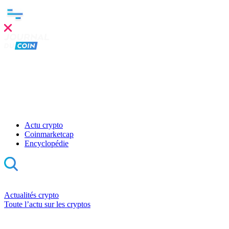
Actu crypto
Coinmarketcap
Encyclopédie
Actualités crypto
Toute l’actu sur les cryptos