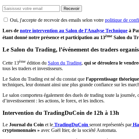
Recevoir
Oui, j'accepte de recevoir des emails selon votre
politique de confi
Lors de
notre intervention au Salon de l’Analyse Technique
à Par
ème
étant donné notre présence et participation au 13
Salon du Tra
Le Salon du Trading, l’événement des traders organis
ème
Cette 13
édition du
Salon du Trading
,
qui se déroulera le vendr
tous les traders et investisseurs.
Le Salon du Trading est né du constat que
l’apprentissage théorique 
techniques, leur donnant ainsi une plus grande confiance sur les march
Le salon comportera également des duels de trading toute la journée, 
d’investissement : les actions, le forex, et les indices.
Intervention du TradingDuCoin de 12h à 13h
Le
Journal du Coin
et le
TradingDuCoin
seront représentés par
Ha
cryptomonnaies »
avec Gaël Itier, de la société Automata.