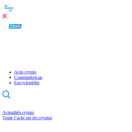
Actu crypto
Coinmarketcap
Encyclopédie
Actualités crypto
Toute l’actu sur les cryptos