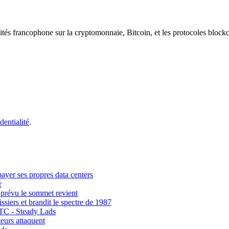
ités francophone sur la cryptomonnaie, Bitcoin, et les protocoles block
dentialité
.
payer ses propres data centers
r
 prévu le sommet revient
siers et brandit le spectre de 1987
BTC - Steady Lads
eurs attaquent