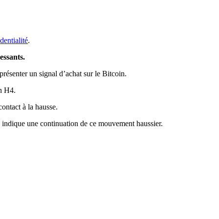
dentialité
.
essants.
résenter un signal d’achat sur le Bitcoin.
n H4.
contact à la hausse.
ui indique une continuation de ce mouvement haussier.