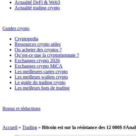
Actualité DeFi & Web3
Actualité trading crypto
Guides crypto
Cryptopedia
Ressources crypto utiles
Ou acheter des cryptos ?
Qu’est-ce que la cryptomonnaie ?
Exchanges crypto 2026
Exchanges crypto MiCA
Les meilleures cartes crypto
Les meilleurs wallets crypto
Le guide du trading crypto
Les meilleurs bots de trading
Bonus et réductions
Accueil
»
Trading
»
Bitcoin est sur la résistance des 12 000$ #A