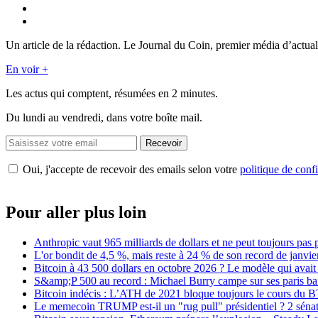
Un article de la rédaction. Le Journal du Coin, premier média d’actual
En voir +
Les actus qui comptent, résumées
en 2 minutes.
Du lundi au vendredi, dans votre boîte mail.
Recevoir
Oui, j'accepte de recevoir des emails selon votre
politique de confi
Pour aller plus loin
Anthropic vaut 965 milliards de dollars et ne peut toujours pas 
L'or bondit de 4,5 %, mais reste à 24 % de son record de janvie
Bitcoin à 43 500 dollars en octobre 2026 ? Le modèle qui avait
S&amp;P 500 au record : Michael Burry campe sur ses paris bais
Bitcoin indécis : L’ATH de 2021 bloque toujours le cours du 
Le memecoin TRUMP est-il un "rug pull" présidentiel ? 2 sénat