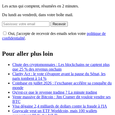
Les actus qui comptent, résumées
en 2 minutes.
Du lundi au vendredi, dans votre boîte mail.
Recevoir
Oui, j'accepte de recevoir des emails selon votre
politique de
confidentialité
.
Pour aller plus loin
Chute des cryptomonnaies : Les blockchains ne captent plus
que 25 % des revenus onchain
Clarity Act : le vote s'évapore avant la pause du Sénat, les
paris tombent à 14 %
Coinbase en juillet 2026 : l’exchange accélère sa conquête du
monde
Qu'est-ce que le revenge trading ? La minute trading
Vente massive de Bitcoin : Jim Cramer dit vouloir vendre ses
BTC
Visa dégaine 2,4 milliards de dollars contre la fraude à l'IA
Grayscale veut un ETF Worldcoin, mais 100 wallets