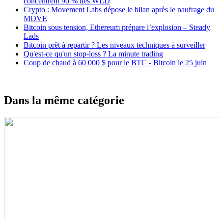
concentrent 90 % des WLD
Crypto : Movement Labs dépose le bilan après le naufrage du
MOVE
Bitcoin sous tension, Ethereum prépare l’explosion – Steady
Lads
Bitcoin prêt à repartir ? Les niveaux techniques à surveiller
Qu'est-ce qu'un stop-loss ? La minute trading
Coup de chaud à 60 000 $ pour le BTC - Bitcoin le 25 juin
Dans la même catégorie