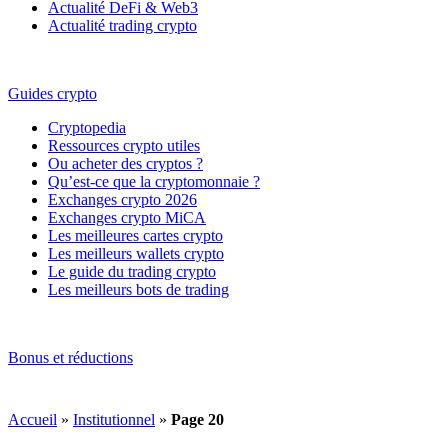
Actualité DeFi & Web3
Actualité trading crypto
Guides crypto
Cryptopedia
Ressources crypto utiles
Ou acheter des cryptos ?
Qu’est-ce que la cryptomonnaie ?
Exchanges crypto 2026
Exchanges crypto MiCA
Les meilleures cartes crypto
Les meilleurs wallets crypto
Le guide du trading crypto
Les meilleurs bots de trading
Bonus et réductions
Accueil
»
Institutionnel
»
Page 20