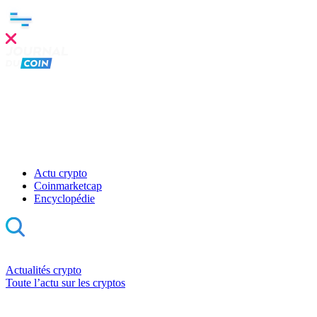
Actu crypto
Coinmarketcap
Encyclopédie
Actualités crypto
Toute l’actu sur les cryptos