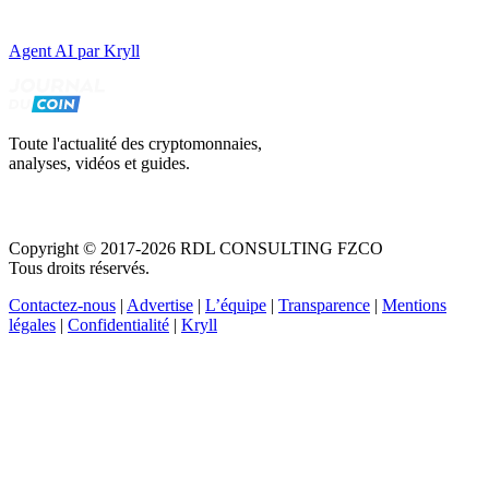
Agent AI par Kryll
Toute l'actualité des cryptomonnaies,
analyses, vidéos et guides.
Copyright © 2017-2026 RDL CONSULTING FZCO
Tous droits réservés.
Contactez-nous
|
Advertise
|
L’équipe
|
Transparence
|
Mentions
légales
|
Confidentialité
|
Kryll
Recevez votre guide PDF complet de 39 pages
Comment débuter dans les cryptos en 2026
Recevoir