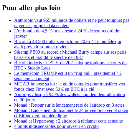
Pour aller plus loin
Anthropic vaut 965 milliards de dollars et ne peut toujours pas
payer ses propres data centers
L'or bondit de 4,5 %, mais reste à 24 % de son record de
janvier
Bitcoin à 43 500 dollars en octobre 2026 ? Le modèle qui
avait prévu le sommet revient
S&amp;P 500 au record : Michael Burry campe sur ses paris
baissiers et brandit le spectre de 1987
Bitcoin indécis : L’ATH de 2021 bloque toujours le cours du
BTC - Steady Lads
Le memecoin TRUMP est-il un "rug pull" présidentiel ? 2
sénateurs attaquent
MiCAR impose sa loi : le guide complet pour transférer vos
fonds chez Finst avec 50 € en BTC à la clé
Airdrops : Jusqu'à 94 % des wallets liquident leur allocation
en 90 jours
Monad : Retour sur le lancement raté de l'airdrop en 3 actes
Monad : Lancement du mainnet le 24 novembre avec Kraken
et Bitfinex en première ligne
Monad et Hyperswap : 2 airdrops à réclamer cette semaine
4 outils indispensables pour investir en crypto