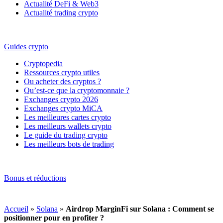
Actualité DeFi & Web3
Actualité trading crypto
Guides crypto
Cryptopedia
Ressources crypto utiles
Ou acheter des cryptos ?
Qu’est-ce que la cryptomonnaie ?
Exchanges crypto 2026
Exchanges crypto MiCA
Les meilleures cartes crypto
Les meilleurs wallets crypto
Le guide du trading crypto
Les meilleurs bots de trading
Bonus et réductions
Accueil
»
Solana
»
Airdrop MarginFi sur Solana : Comment se
positionner pour en profiter ?