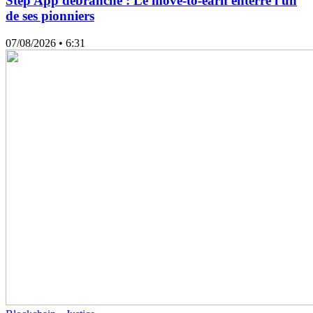
Step App débranche : Le move-to-earn enterre l'un
de ses pionniers
07/08/2026
• 6:31