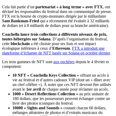
Cela fait partie d’un
partenariat « à long terme » avec FTX
, ont
déclaré les responsables du festival dans un communiqué de presse.
FTX est la bourse de crypto-monnaies dirigée par le milliardaire
Sam Bankman-Fried
qui a récemment été évaluée à 32 milliards
de dollars (et à 8 milliards de dollars pour sa branche américaine).
Coachella lance trois collections à différents niveaux de prix,
toutes hébergées sur Solana
. D’après l’organisation du festival,
cette
blockchain
a été choisie pour ses frais et son impact
écologique inférieurs à ceux d’
Ethereum
.
FTX a introduit une
plateforme d’échange de NFT basée sur Solana en octobre dernier
.
Les trois gammes de NFT sont
aux enchères
depuis le 4 février et
comportent:
10 NFT « Coachella Keys Collection »
offrant un accès à
vie au festival et d’autres cadeaux VIP (dont un « dîner avec
un chef célèbre »). À noter que ces NFT devront être utilisés
avant le
1er avril
de chaque année pour réclamer un accès.
1000 « Desert Reflections Collection »
au prix unitaire de
180 dollars, que les possesseurs peuvent échanger contre un
livre des photos iconiques du festival.
10000 « Sights and Sounds »
coutant chacun 60 dollars,
mélanges aléatoires de photos et d’extraits musicaux du