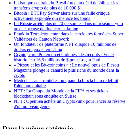
La banque centrale du Brésil force un délai de 24h sur les
transferts crypto de plus de 10 000 $
Bitcoin : BTCPay Server alerte sur une faille critique
activement exploitée qui menace les fonds
La Russie arrête plus de 20 personnes dans un réseau crypto
qu'elle accuse de financer l'Ukraine
Franklin Templeton entre dans le cercle très fermé des Super
Validators de Canton Network
Un fondateur de plateforme NFT dilapide 10 millions de
dollars en jeux et en DJing
Crypto, carte Pokémon et Guinness des records : Vente
historique à 16,5 millions de $ pour Logan Paul
« Picsou et les Bit-coincoins » : Le nouvel opus de Picsou
Magazine plonge le canard le plus riche du monde dans la
crypto
Médecins sans frontières où quand la blockchain redéfinit
l'aide humanitaire
NFT : La Coupe du Monde de la FIFA et ses tickets
blockchain sous enquête en Suisse
NFT : OpenSea achète un CryptoPunk pour lancer sa réserve
d'un nouveau genre
Dans la même catégorie