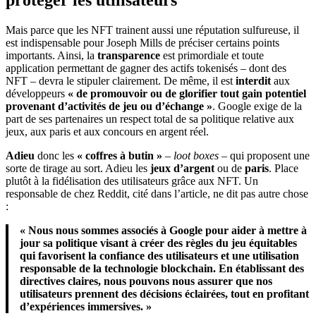
Mais parce que les NFT trainent aussi une réputation sulfureuse, il
est indispensable pour Joseph Mills de préciser certains points
importants. Ainsi, la
transparence
est primordiale et toute
application permettant de gagner des actifs tokenisés – dont des
NFT – devra le stipuler clairement. De même, il est
interdit
aux
développeurs
« de promouvoir ou de glorifier tout gain potentiel
provenant d’activités de jeu ou d’échange »
. Google exige de la
part de ses partenaires un respect total de sa politique relative aux
jeux, aux paris et aux concours en argent réel.
Adieu
donc les
« coffres à butin »
–
loot boxes
– qui proposent une
sorte de tirage au sort. Adieu les
jeux d’argent
ou de
paris
. Place
plutôt à la fidélisation des utilisateurs grâce aux NFT. Un
responsable de chez Reddit, cité dans l’article, ne dit pas autre chose
:
«
Nous nous sommes associés à Google pour aider à mettre à
jour sa politique visant à créer des règles du jeu équitables
qui favorisent la confiance des utilisateurs et une utilisation
responsable de la technologie blockchain. En établissant des
directives claires, nous pouvons nous assurer que nos
utilisateurs prennent des décisions éclairées, tout en profitant
d’expériences immersives. »