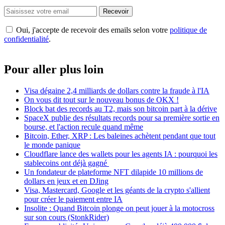
Recevoir
Oui, j'accepte de recevoir des emails selon votre
politique de
confidentialité
.
Pour aller plus loin
Visa dégaine 2,4 milliards de dollars contre la fraude à l'IA
On vous dit tout sur le nouveau bonus de OKX !
Block bat des records au T2, mais son bitcoin part à la dérive
SpaceX publie des résultats records pour sa première sortie en
bourse, et l'action recule quand même
Bitcoin, Ether, XRP : Les baleines achètent pendant que tout
le monde panique
Cloudflare lance des wallets pour les agents IA : pourquoi les
stablecoins ont déjà gagné
Un fondateur de plateforme NFT dilapide 10 millions de
dollars en jeux et en DJing
Visa, Mastercard, Google et les géants de la crypto s'allient
pour créer le paiement entre IA
Insolite : Quand Bitcoin plonge on peut jouer à la motocross
sur son cours (StonkRider)