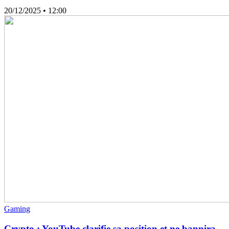
20/12/2025
• 12:00
Gaming
Crypto : YouTube clarifie sa position et ne bannira