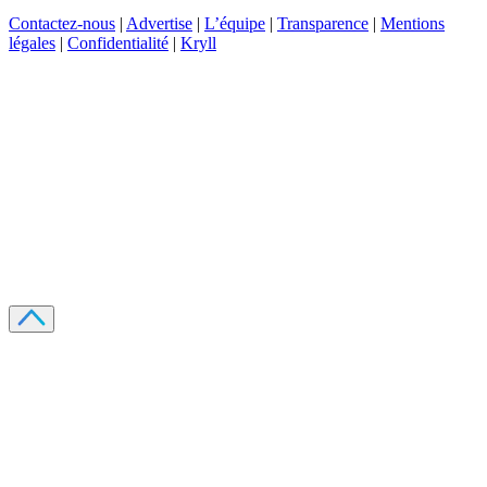
Contactez-nous
|
Advertise
|
L’équipe
|
Transparence
|
Mentions
légales
|
Confidentialité
|
Kryll
Recevez votre guide PDF complet de 39 pages
Comment débuter dans les cryptos en 2026
Recevoir
Oui, j'accepte de recevoir des emails selon votre
politique de confidentialité
.