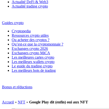
Actualité DeFi & Web3
Actualité trading crypto
Guides crypto
Cryptopedia
Ressources crypto utiles
Ou acheter des cryptos ?
Qu’est-ce que la cryptomonnaie ?
Exchanges crypto 2026
Exchanges crypto MiCA
Les meilleures cartes crypto
Les meilleurs wallets crypto
Le guide du trading crypto
Les meilleurs bots de trading
Bonus et réductions
Accueil
»
NFT
»
Google Play dit (enfin) oui aux NFT