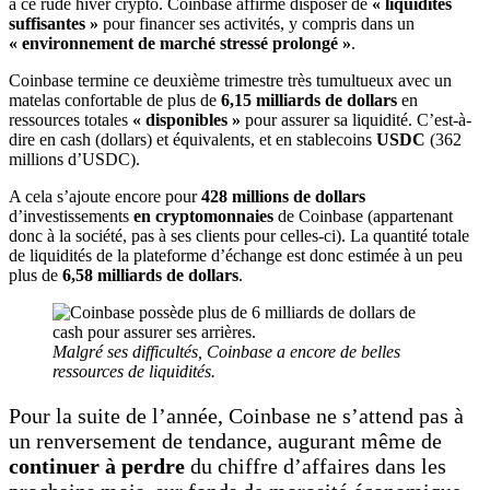
à ce rude hiver crypto. Coinbase affirme disposer de
« liquidités
suffisantes »
pour financer ses activités, y compris dans un
« environnement de marché stressé prolongé »
.
Coinbase termine ce deuxième trimestre très tumultueux avec un
matelas confortable de plus de
6,15 milliards de dollars
en
ressources totales
« disponibles »
pour assurer sa liquidité. C’est-à-
dire en cash (dollars) et équivalents, et en stablecoins
USDC
(362
millions d’USDC).
A cela s’ajoute encore pour
428 millions
de dollars
d’investissements
en cryptomonnaies
de Coinbase (appartenant
donc à la société, pas à ses clients pour celles-ci). La quantité totale
de liquidités de la plateforme d’échange est donc estimée à un peu
plus de
6,58 milliards de dollars
.
Malgré ses difficultés, Coinbase a encore de belles
ressources de liquidités.
Pour la suite de l’année, Coinbase ne s’attend pas à
un renversement de tendance, augurant même de
continuer à perdre
du chiffre d’affaires dans les