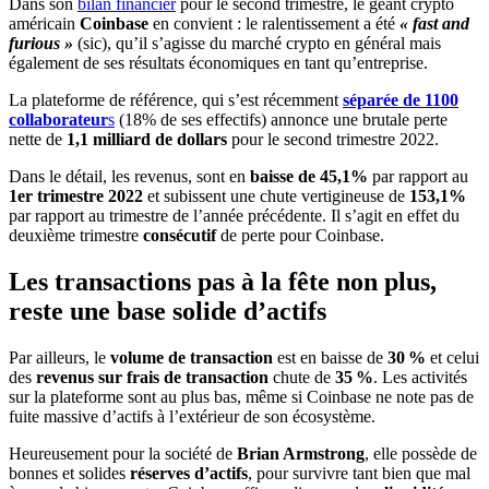
Dans son
bilan financier
pour le second trimestre, le géant crypto
américain
Coinbase
en convient : le ralentissement a été
« fast and
furious »
(sic), qu’il s’agisse du marché crypto en général mais
également de ses résultats économiques en tant qu’entreprise.
La plateforme de référence, qui s’est récemment
séparée de 1100
collaborateur
s
(18% de ses effectifs) annonce une brutale perte
nette de
1,1 milliard de dollars
pour le second trimestre 2022.
Dans le détail, les revenus, sont
en
baisse de 45,1%
par rapport au
1er trimestre 2022
et subissent une chute vertigineuse de
153,1%
par rapport au trimestre de l’année précédente. Il s’agit en effet du
deuxième trimestre
consécutif
de perte pour Coinbase.
Les transactions pas à la fête non plus,
reste une base solide d’actifs
Par ailleurs, le
volume de transaction
est en baisse de
30 %
et celui
des
revenus sur frais de transaction
chute de
35 %
. Les activités
sur la plateforme sont au plus bas, même si Coinbase ne note pas de
fuite massive d’actifs à l’extérieur de son écosystème.
Heureusement pour la société de
Brian Armstrong
, elle possède de
bonnes et solides
réserves d’actifs
, pour survivre tant bien que mal