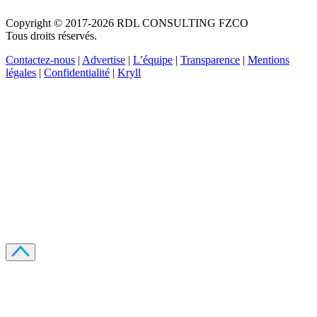
Copyright © 2017-2026 RDL CONSULTING FZCO
Tous droits réservés.
Contactez-nous
|
Advertise
|
L’équipe
|
Transparence
|
Mentions
légales
|
Confidentialité
|
Kryll
Recevez votre guide PDF complet de 39 pages
Comment débuter dans les cryptos en 2026
Recevoir
Oui, j'accepte de recevoir des emails selon votre
politique de confidentialité
.