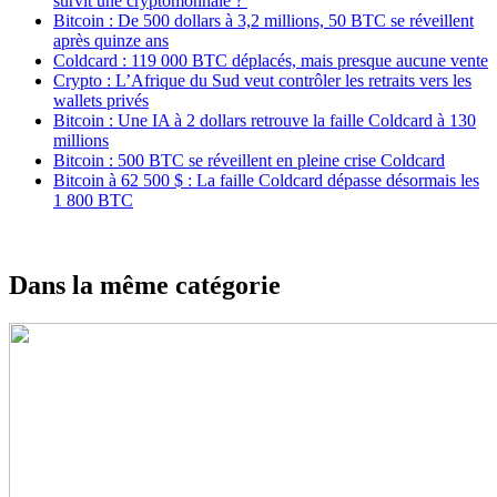
survit une cryptomonnaie ?
Bitcoin : De 500 dollars à 3,2 millions, 50 BTC se réveillent
après quinze ans
Coldcard : 119 000 BTC déplacés, mais presque aucune vente
Crypto : L’Afrique du Sud veut contrôler les retraits vers les
wallets privés
Bitcoin : Une IA à 2 dollars retrouve la faille Coldcard à 130
millions
Bitcoin : 500 BTC se réveillent en pleine crise Coldcard
Bitcoin à 62 500 $ : La faille Coldcard dépasse désormais les
1 800 BTC
Dans la même catégorie