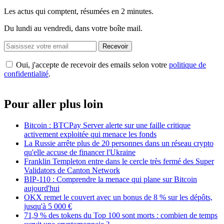
Les actus qui comptent, résumées
en 2 minutes.
Du lundi au vendredi, dans votre boîte mail.
Recevoir
Oui, j'accepte de recevoir des emails selon votre
politique de
confidentialité
.
Pour aller plus loin
Bitcoin : BTCPay Server alerte sur une faille critique
activement exploitée qui menace les fonds
La Russie arrête plus de 20 personnes dans un réseau crypto
qu'elle accuse de financer l'Ukraine
Franklin Templeton entre dans le cercle très fermé des Super
Validators de Canton Network
BIP-110 : Comprendre la menace qui plane sur Bitcoin
aujourd'hui
OKX remet le couvert avec un bonus de 8 % sur les dépôts,
jusqu'à 5 000 €
71,9 % des tokens du Top 100 sont morts : combien de temps