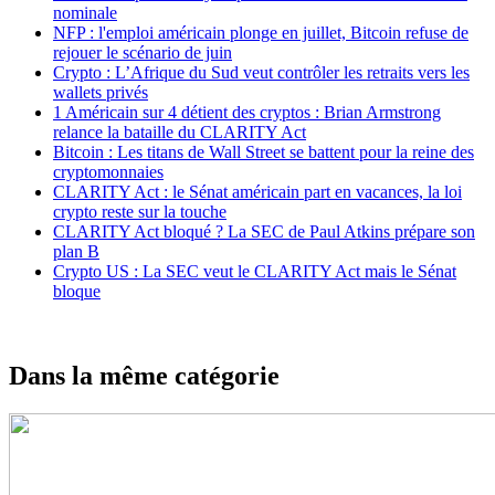
nominale
NFP : l'emploi américain plonge en juillet, Bitcoin refuse de
rejouer le scénario de juin
Crypto : L’Afrique du Sud veut contrôler les retraits vers les
wallets privés
1 Américain sur 4 détient des cryptos : Brian Armstrong
relance la bataille du CLARITY Act
Bitcoin : Les titans de Wall Street se battent pour la reine des
cryptomonnaies
CLARITY Act : le Sénat américain part en vacances, la loi
crypto reste sur la touche
CLARITY Act bloqué ? La SEC de Paul Atkins prépare son
plan B
Crypto US : La SEC veut le CLARITY Act mais le Sénat
bloque
Dans la même catégorie