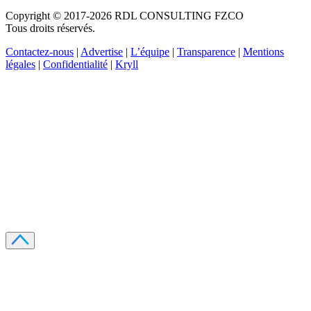
Copyright © 2017-2026 RDL CONSULTING FZCO
Tous droits réservés.
Contactez-nous
|
Advertise
|
L’équipe
|
Transparence
|
Mentions
légales
|
Confidentialité
|
Kryll
Recevez votre guide PDF complet de 39 pages
Comment débuter dans les cryptos en 2026
Recevoir
Oui, j'accepte de recevoir des emails selon votre
politique de confidentialité
.