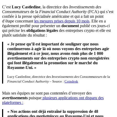
C’est
Lucy Castledine
, la directrice des
Investissements des
Consommateurs
de la
Financial Conduct Authority
(FCA) qui s’est
confiée à la presse spécialisée américaine et qui a fait un point
d’étape concernant
les mesures prises depuis 10 mois
. Elle en a
également profité pour présenter un
document
publié ces jours-ci
qui précise les
obligations légales
des entreprises crypto et elle est
plutôt satisfaite du résultat :
« Je pense qu’il est important de souligner que nous
continuerons à agir là où nous voyons des entreprises agir
illégalement et à ce jour, nous avons émis plus de 1 000
avertissements sur des entreprises crypto non enregistrées
qui font illégalement la promotion sur le marché du
Royaume-Uni. »
Lucy Castledine, directrice des
Investissements des Consommateurs
de la
Financial Conduct Authority
– Source :
Coindesk
Mais ses équipes ne sont pas contentées d’envoyer des
avertissements
puisque
plusieurs applications ont disparu des
plateformes :
« Nos actions ont déjà entraîné la suppression de 48
applications des
marketplaces
au Royaume-Uni et nous