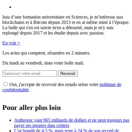
Issu d’une formation universitaire en Sciences, je m’intéresse aux
blockchains et à Bitcoin depuis 2013 et en ai même miné à l’époque.
La bulle qui s'en est suivie m'en a détourné, mais je m'y suis
replongé depuis 2017 et les étudie depuis avec passion.
En voir +
Les actus qui comptent, résumées
en 2 minutes.
Du lundi au vendredi, dans votre boîte mail.
Recevoir
Oui, j'accepte de recevoir des emails selon votre
politique de
confidentialité
.
Pour aller plus loin
Anthropic vaut 965 milliards de dollars et ne peut toujours pas
payer ses propres data centers
L'or bondit de 4,5 %, mais reste à 24 % de son record de