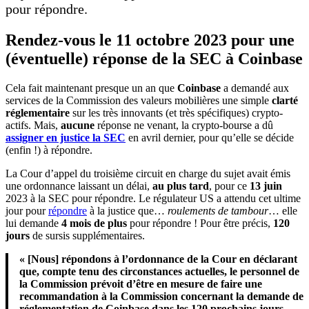
pour répondre.
Rendez-vous le 11 octobre 2023 pour une
(éventuelle) réponse de la SEC à Coinbase
Cela fait maintenant presque un an que
Coinbase
a demandé aux
services de la Commission des valeurs mobilières une simple
clarté
réglementaire
sur les très innovants (et très spécifiques) crypto-
actifs. Mais,
aucune
réponse ne venant, la crypto-bourse a dû
assigner en justice la SEC
en avril dernier, pour qu’elle se décide
(enfin !) à répondre.
La Cour d’appel du troisième circuit en charge du sujet avait émis
une ordonnance laissant un délai,
au plus tard
, pour ce
13 juin
2023 à la SEC pour répondre. Le régulateur US a attendu cet ultime
jour pour
répondre
à la justice que…
roulements de tambour
… elle
lui demande
4 mois de plus
pour répondre ! Pour être précis,
120
jours
de sursis supplémentaires.
« [Nous] répondons à l’ordonnance de la Cour en déclarant
que, compte tenu des circonstances actuelles, le personnel de
la Commission prévoit d’être en mesure de faire une
recommandation à la Commission concernant la demande de
réglementation de Coinbase dans les 120 prochains jours.