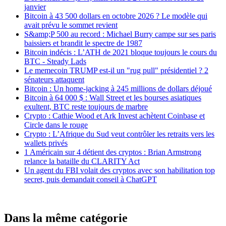
janvier
Bitcoin à 43 500 dollars en octobre 2026 ? Le modèle qui
avait prévu le sommet revient
S&amp;P 500 au record : Michael Burry campe sur ses paris
baissiers et brandit le spectre de 1987
Bitcoin indécis : L’ATH de 2021 bloque toujours le cours du
BTC - Steady Lads
Le memecoin TRUMP est-il un "rug pull" présidentiel ? 2
sénateurs attaquent
Bitcoin : Un home-jacking à 245 millions de dollars déjoué
Bitcoin à 64 000 $ : Wall Street et les bourses asiatiques
exultent, BTC reste toujours de marbre
Crypto : Cathie Wood et Ark Invest achètent Coinbase et
Circle dans le rouge
Crypto : L’Afrique du Sud veut contrôler les retraits vers les
wallets privés
1 Américain sur 4 détient des cryptos : Brian Armstrong
relance la bataille du CLARITY Act
Un agent du FBI volait des cryptos avec son habilitation top
secret, puis demandait conseil à ChatGPT
Dans la même catégorie