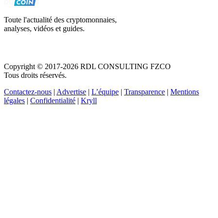
Toute l'actualité des cryptomonnaies,
analyses, vidéos et guides.
Copyright © 2017-2026 RDL CONSULTING FZCO
Tous droits réservés.
Contactez-nous
|
Advertise
|
L’équipe
|
Transparence
|
Mentions
légales
|
Confidentialité
|
Kryll
Recevez votre guide PDF complet de 39 pages
Comment débuter dans les cryptos en 2026
Recevoir
Oui, j'accepte de recevoir des emails selon votre
politique de confidentialité
.