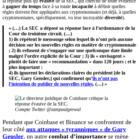
la réponse plus qu’
évasive
de la SEC, qui cherche de toute évidence
à
gagner du temps
face à sa totale
incapacité
à définir quelles
règles doivent être appliquées aux cryptomonnaies (et déjà, à quelles
cryptomonnaies, spécifiquement, vu leur incroyable
diversité
).
« (…) La SEC a déposé sa réponse face à l’ordonnance de la
Cour du troisième circuit. (…)
1) ils répètent le mensonge selon lequel ils n’ont pris aucune
décision sur les nouvelles règles en matière de cryptomonnaie
; 2) ils refusent de s’engager sur une quelconque date limite
malgré l’ordre explicite de la Cour ; 3) ils « envisagent »
plutôt de faire une « recommandation » dans 120 jours ; et le
plus important :
4) ils ignorent les déclarations claires du président [de la
SEC, Gary Gensler,] qui confirment qu’
ils n’ont pas
l’intention de publier de nouvelles règles
. (…) »
Compte Twitter @iampaulgrewal
Pendant que Coinbase et Binance se confrontent de
leur côté
aux attaques « tyranniques » de Gary
Gensler
, un autre
combat d’importance
se mène