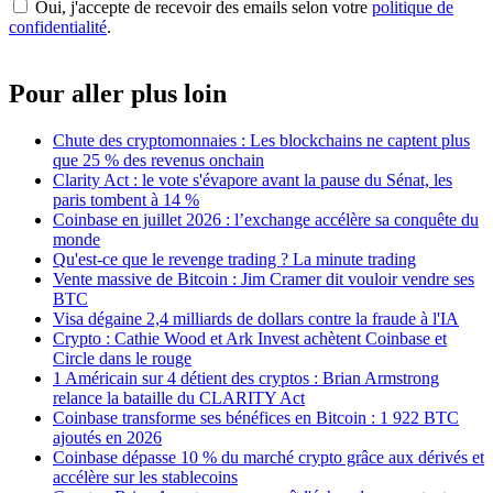
Oui, j'accepte de recevoir des emails selon votre
politique de
confidentialité
.
Pour aller plus loin
Chute des cryptomonnaies : Les blockchains ne captent plus
que 25 % des revenus onchain
Clarity Act : le vote s'évapore avant la pause du Sénat, les
paris tombent à 14 %
Coinbase en juillet 2026 : l’exchange accélère sa conquête du
monde
Qu'est-ce que le revenge trading ? La minute trading
Vente massive de Bitcoin : Jim Cramer dit vouloir vendre ses
BTC
Visa dégaine 2,4 milliards de dollars contre la fraude à l'IA
Crypto : Cathie Wood et Ark Invest achètent Coinbase et
Circle dans le rouge
1 Américain sur 4 détient des cryptos : Brian Armstrong
relance la bataille du CLARITY Act
Coinbase transforme ses bénéfices en Bitcoin : 1 922 BTC
ajoutés en 2026
Coinbase dépasse 10 % du marché crypto grâce aux dérivés et
accélère sur les stablecoins