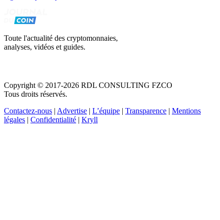
Toute l'actualité des cryptomonnaies,
analyses, vidéos et guides.
Copyright © 2017-2026 RDL CONSULTING FZCO
Tous droits réservés.
Contactez-nous
|
Advertise
|
L’équipe
|
Transparence
|
Mentions
légales
|
Confidentialité
|
Kryll
Recevez votre guide PDF complet de 39 pages
Comment débuter dans les cryptos en 2026
Recevoir
Oui, j'accepte de recevoir des emails selon votre
politique de confidentialité
.