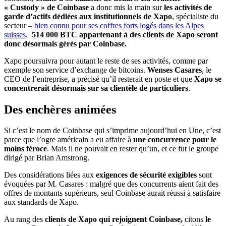
« Custody » de Coinbase
a donc mis la main sur
les activités de
garde d’actifs dédiées aux institutionnels de Xapo
, spécialiste du
secteur –
bien connu pour ses coffres forts logés dans les Alpes
suisses
.
514 000 BTC appartenant à des clients de Xapo seront
donc désormais gérés par Coinbase.
Xapo poursuivra pour autant le reste de ses activités, comme par
exemple son service d’exchange de bitcoins.
Wenses Casares
, le
CEO de l’entreprise, a précisé qu’il resterait en poste et que
Xapo se
concentrerait désormais sur sa clientèle de particuliers
.
Des enchères animées
Si c’est le nom de Coinbase qui s’imprime aujourd’hui en Une, c’est
parce que l’ogre américain a eu affaire à
une concurrence pour le
moins féroce
. Mais il ne pouvait en rester qu’un, et ce fut le groupe
dirigé par Brian Amstrong.
Des considérations liées aux
exigences de sécurité exigibles
sont
évoquées par M. Casares : malgré que des concurrents aient fait des
offres de montants supérieurs, seul Coinbase aurait réussi à satisfaire
aux standards de Xapo.
Au rang des
clients de Xapo qui rejoignent Coinbase,
citons
le