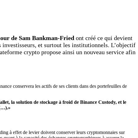
utour de Sam Bankman-Fried
ont créé ce qui devient
nvestisseurs, et surtout les institutionnels. L’objectif
plateforme crypto propose ainsi un nouveau service afin
inance conservera les actifs de ses clients dans des portefeuilles de
llet, la solution de stockage à froid de Binance Custody, et le
 (…).»
ing à effet de levier doivent conserver leurs cryptomonnaies sur
tes quant à la capacité des échanges cryptographiques à assurer la