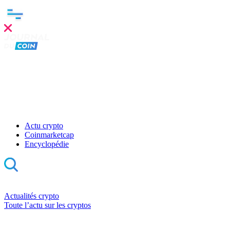
Actu crypto
Coinmarketcap
Encyclopédie
Actualités crypto
Toute l’actu sur les cryptos