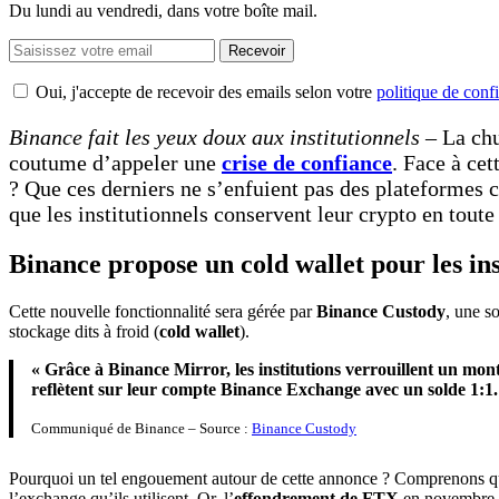
Du lundi au vendredi, dans votre boîte mail.
Recevoir
Oui, j'accepte de recevoir des emails selon votre
politique de confi
Binance fait les yeux doux aux institutionnels
– La ch
coutume d’appeler une
crise de confiance
. Face à cet
? Que ces derniers ne s’enfuient pas des plateformes c
que les institutionnels conservent leur crypto en toute
Binance propose un cold wallet pour les ins
Cette nouvelle fonctionnalité sera gérée par
Binance Custody
, une s
stockage dits à froid (
cold wallet
).
« Grâce à Binance Mirror, les institutions verrouillent un monta
reflètent sur leur compte Binance Exchange avec un solde 1:1. L
Communiqué de Binance – Source :
Binance Custody
Pourquoi un tel engouement autour de cette annonce ? Comprenons que l
l’exchange qu’ils utilisent. Or, l’
effondrement de FTX
en novembre d