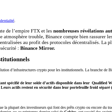
dentialité
.
ute de l’empire FTX et les
nombreuses révélations a
te atmosphère trouble, Binance compte bien rassurer les i
entralisées au profit des protocoles décentralisés. La 
 sécurité :
Binance Mirror.
titutionnels
olution d’infrastructures crypto pour les institutionnels. La branche de B
nt spécifié de leur solde d’actifs disponible dans leur Qualified Wa
eurs actifs restent en sécurité dans leur portefeuille froid séparé
a plupart des investisseurs qui font des prêts crypto ou encore du trad
ernier, ou au printemps dernier celui de
Celsius
, ont suscité des crain