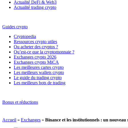
Actualité DeFi & Web3
Actualité trading crypto
Guides crypto
Cryptopedia
Ressources crypto utiles
Ou acheter des cryptos ?
Qu’est-ce que la cryptomonnaie ?
Exchanges crypto 2026
Exchanges crypto MiCA
Les meilleures cartes crypto
Les meilleurs wallets crypto
Le guide du trading crypto
Les meilleurs bots de trading
Bonus et réductions
Accueil
»
Exchanges
»
Binance et les institutionnels : un nouveau 