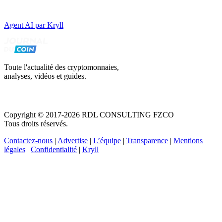
Agent AI par Kryll
Toute l'actualité des cryptomonnaies,
analyses, vidéos et guides.
Copyright © 2017-2026 RDL CONSULTING FZCO
Tous droits réservés.
Contactez-nous
|
Advertise
|
L’équipe
|
Transparence
|
Mentions
légales
|
Confidentialité
|
Kryll
Recevez votre guide PDF complet de 39 pages
Comment débuter dans les cryptos en 2026
Recevoir