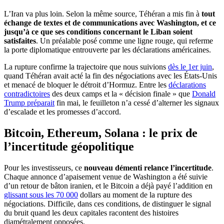
L’Iran va plus loin. Selon la même source, Téhéran a mis fin à
tout
échange de textes et de communications avec Washington, et ce
jusqu’à ce que ses conditions concernant le Liban soient
satisfaites
. Un préalable posé comme une ligne rouge, qui referme
la porte diplomatique entrouverte par les déclarations américaines.
La rupture confirme la trajectoire que nous suivions
dès le 1er juin
,
quand Téhéran avait acté la fin des négociations avec les États-Unis
et menacé de bloquer le détroit d’Hormuz. Entre les
déclarations
contradictoires
des deux camps et la « décision finale » que
Donald
Trump préparait
fin mai, le feuilleton n’a cessé d’alterner les signaux
d’escalade et les promesses d’accord.
Bitcoin, Ethereum, Solana : le prix de
l’incertitude géopolitique
Pour les investisseurs, ce
nouveau démenti relance l’incertitude
.
Chaque annonce d’apaisement venue de Washington a été suivie
d’un retour de bâton iranien, et le Bitcoin a déjà payé l’addition en
glissant sous les 70 000
dollars au moment de la rupture des
négociations. Difficile, dans ces conditions, de distinguer le signal
du bruit quand les deux capitales racontent des histoires
diamétralement opposées.