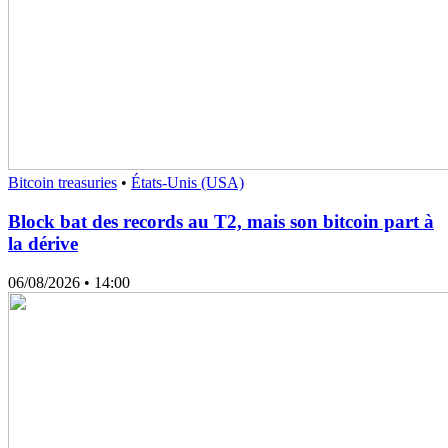
Bitcoin treasuries
•
États-Unis (USA)
Block bat des records au T2, mais son bitcoin part à
la dérive
06/08/2026
• 14:00