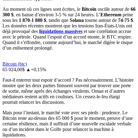
Au moment où ces lignes sont écrites, le
Bitcoin
oscille autour de
66
300 $
, en baisse d’environ 3-5 % sur 24 heures. L’
Ethereum
peine
sous les
1 870-1 880 $
, tandis que
Solana
tourne autour de
74-75 $
.
Les données récentes montrent que les tensions Iran-États-Unis ont
déjà provoqué des
liquidations massives
et une corrélation accrue
avec le pétrole. Quand l’espoir d’un accord monte, le BTC respire.
Quand il s’effondre, comme aujourd’hui, le marché digère le risque
d’un enlisement prolongé.
Bitcoin
(btc)
65 024,00$
▲
+0,15%
Faut-il enterrer tout espoir d’accord ? Pas nécessairement. L’histoire
montre que les deux parties finissent souvent par trouver une porte
de sortie, même après des échanges virulents. Oman et d’autres
médiateurs restent actifs en coulisses. Un cessez-le-feu élargi
pourrait relancer les discussions.
Mais pour l’instant, le marché vote avec ses pieds : prudence. Le
Bitcoin reste au-dessus des 65 000 $ pour le moment, preuve d’une
certaine résilience, mais il suffirait d’une nouvelle escalade verbale
ou d’un incident dans le Golfe pour relancer la machine à
liquidations.