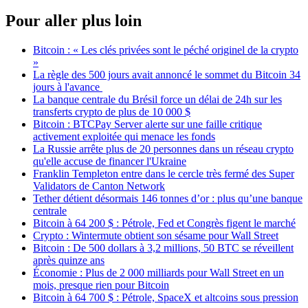
Pour aller plus loin
Bitcoin : « Les clés privées sont le péché originel de la crypto
»
La règle des 500 jours avait annoncé le sommet du Bitcoin 34
jours à l'avance
La banque centrale du Brésil force un délai de 24h sur les
transferts crypto de plus de 10 000 $
Bitcoin : BTCPay Server alerte sur une faille critique
activement exploitée qui menace les fonds
La Russie arrête plus de 20 personnes dans un réseau crypto
qu'elle accuse de financer l'Ukraine
Franklin Templeton entre dans le cercle très fermé des Super
Validators de Canton Network
Tether détient désormais 146 tonnes d’or : plus qu’une banque
centrale
Bitcoin à 64 200 $ : Pétrole, Fed et Congrès figent le marché
Crypto : Wintermute obtient son sésame pour Wall Street
Bitcoin : De 500 dollars à 3,2 millions, 50 BTC se réveillent
après quinze ans
Économie : Plus de 2 000 milliards pour Wall Street en un
mois, presque rien pour Bitcoin
Bitcoin à 64 700 $ : Pétrole, SpaceX et altcoins sous pression