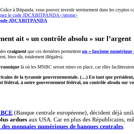
Grâce à Bitpanda, vous pouvez investir sereinement dans les cryptos c
z le code JDCXBITPANDA
nt ait « un contrôle absolu » sur l’argent
ales
craignent
que ces dernières permettent
un « fascisme numérique
ent, bien sûr, totalement illégales).
tyrannique
là où les MNBC seront mises en place, car elles faciliteraie
icains de la tyrannie gouvernementale. (…) En tant que président,
 fédéral, à notre gouvernement fédéral, un contrôle absolu sur vo
a BCE
(Banque centrale européenne), décident déjà uni
plus ardues
aux USA. Car en plus des Républicains, mêm
e des monnaies numériques de banques centrales
.