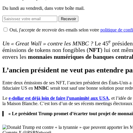
Du lundi au vendredi, dans votre boîte mail.
Recevoir
Oui, j'accepte de recevoir des emails selon votre
politique de confi
e
Un « Great Wall » contre les MNBC ?
Le 45
présiden
émissions de tokens non fongibles (
NFT
) lui ont mêm
envers les
monnaies numériques de banques centra
L’ancien président ne veut pas entendre 
Entre deux émissions de ses NFT, l’ancien président des États-Unis a 
fiduciaire US en
MNBC
serait tout sauf une bonne solution pour redre
Le
e-dollar est déjà loin de faire l’unanimité aux USA
, et l’idée d
la Maison Blanche. C’est lors d’un de ses récents meetings électora
« Le président Trump promet d’écarter tout projet de monnai
Compte X @RSBNetwork