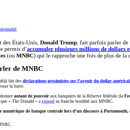
dentialité
.
t des États-Unis,
Donald Trump
, fait parfois parler d
e permis d’
accumuler plusieurs millions de dollars
les
(ou
MNBC
) qui le rapproche une fois de plus de l
parler de MNBC
déjà fait des
déclarations pessimistes sur l’avenir du dollar américa
sser la barre.
e donner
autant de pouvoir
aux banquiers de la Réserve fédérale (la
Fe
ux que « The Donald » a
exposé
sa franche hostilité aux MNBC.
e numérique de banque centrale lors d’un discours à Portsmouth, 