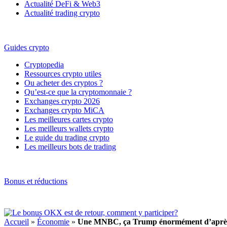
Actualité DeFi & Web3
Actualité trading crypto
Guides crypto
Cryptopedia
Ressources crypto utiles
Ou acheter des cryptos ?
Qu’est-ce que la cryptomonnaie ?
Exchanges crypto 2026
Exchanges crypto MiCA
Les meilleures cartes crypto
Les meilleurs wallets crypto
Le guide du trading crypto
Les meilleurs bots de trading
Bonus et réductions
Accueil
»
Économie
»
Une MNBC, ça Trump énormément d’après 