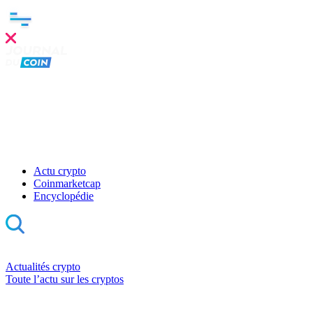
Actu crypto
Coinmarketcap
Encyclopédie
Actualités crypto
Toute l’actu sur les cryptos