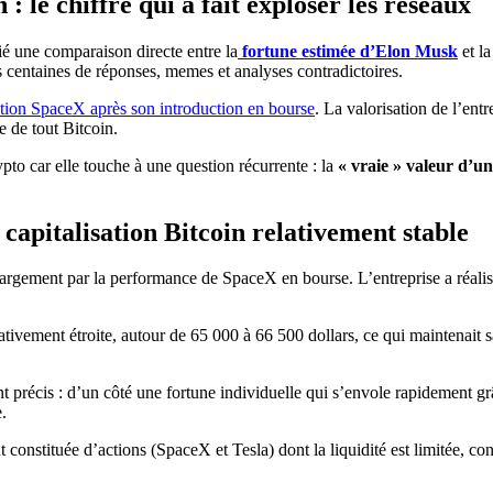
 le chiffre qui a fait exploser les réseaux
é une comparaison directe entre la
fortune estimée d’Elon Musk
et la
 centaines de réponses, memes et analyses contradictoires.
action SpaceX après son introduction en bourse
. La valorisation de l’ent
e de tout Bitcoin.
to car elle touche à une question récurrente : la
« vraie » valeur d’un
capitalisation Bitcoin relativement stable
largement par la performance de SpaceX en bourse. L’entreprise a réalisé
ativement étroite, autour de 65 000 à 66 500 dollars, ce qui maintenait s
précis : d’un côté une fortune individuelle qui s’envole rapidement grâ
.
t constituée d’actions (SpaceX et Tesla) dont la liquidité est limitée, 