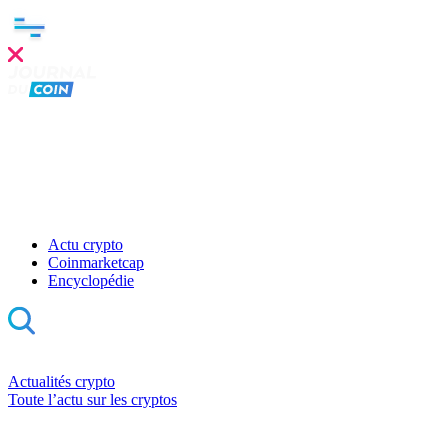
Actu crypto
Coinmarketcap
Encyclopédie
Actualités crypto
Toute l’actu sur les cryptos