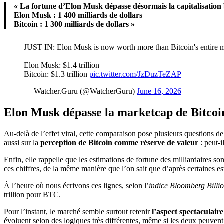
« La fortune d’Elon Musk dépasse désormais la capitalisation b
Elon Musk : 1 400 milliards de dollars
Bitcoin : 1 300 milliards de dollars »
JUST IN: Elon Musk is now worth more than Bitcoin's entire m
Elon Musk: $1.4 trillion
Bitcoin: $1.3 trillion
pic.twitter.com/JzDuzTeZAP
— Watcher.Guru (@WatcherGuru)
June 16, 2026
Elon Musk dépasse la marketcap de Bitcoin
Au-delà de l’effet viral, cette comparaison pose plusieurs questions de
aussi sur la
perception de Bitcoin comme réserve de valeur
: peut-i
Enfin, elle rappelle que les estimations de fortune des milliardaires 
ces chiffres, de la même manière que l’on sait que d’après certaines e
À l’heure où nous écrivons ces lignes, selon l’
indice Bloomberg Billio
trillion pour BTC.
Pour l’instant, le marché semble surtout retenir
l’aspect spectaculaire 
évoluent selon des logiques très différentes, même si les deux peuvent p