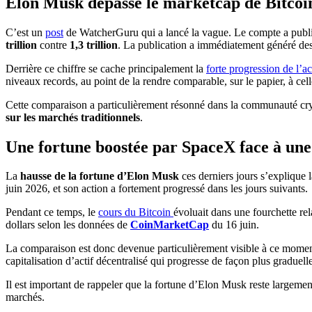
Elon Musk dépasse le marketcap de Bitcoin :
C’est un
post
de WatcherGuru qui a lancé la vague. Le compte a publi
trillion
contre
1,3 trillion
. La publication a immédiatement généré des
Derrière ce chiffre se cache principalement la
forte progression de l’
niveaux records, au point de la rendre comparable, sur le papier, à cell
Cette comparaison a particulièrement résonné dans la communauté cryp
sur les marchés traditionnels
.
Une fortune boostée par SpaceX face à une 
La
hausse de la fortune d’Elon Musk
ces derniers jours s’explique 
juin 2026, et son action a fortement progressé dans les jours suivants.
Pendant ce temps, le
cours du Bitcoin
évoluait dans une fourchette rel
dollars selon les données de
CoinMarketCap
du 16 juin.
La comparaison est donc devenue particulièrement visible à ce moment 
capitalisation d’actif décentralisé qui progresse de façon plus graduelle
Il est important de rappeler que la fortune d’Elon Musk reste largemen
marchés.