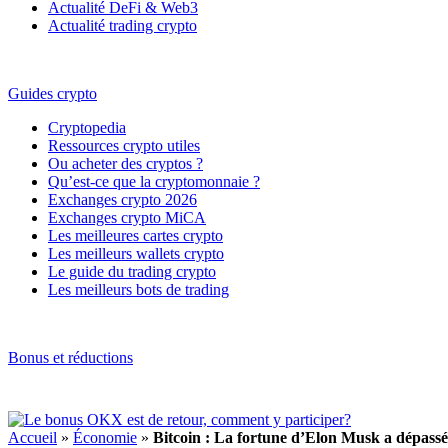
Actualité DeFi & Web3
Actualité trading crypto
Guides crypto
Cryptopedia
Ressources crypto utiles
Ou acheter des cryptos ?
Qu’est-ce que la cryptomonnaie ?
Exchanges crypto 2026
Exchanges crypto MiCA
Les meilleures cartes crypto
Les meilleurs wallets crypto
Le guide du trading crypto
Les meilleurs bots de trading
Bonus et réductions
Accueil
»
Économie
»
Bitcoin : La fortune d’Elon Musk a dépas