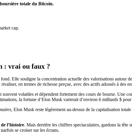
oursière totale du Bitcoin.
arket cap.
 : vrai ou faux ?
 fond. Elle souligne la concentration actuelle des valorisations autour d
l rivaliser, en termes de richesse perçue, avec des actifs adossés à des en
sont souvent volatiles et dépendent fortement des cours de bourse. Une c
stimations, la fortune d’Elon Musk varierait d’environ 6 milliards $ pou
naires
, Elon Musk reste légèrement au-dessus de la capitalisation totale 
de l’histoire
. Mais derrière les chiffres spectaculaires, gardons la tête 
arfois se croiser sur les écrans.