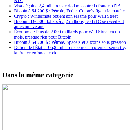
BTC
Visa dégaine 2,4 milliards de dollars contre la fraude à l'IA
Bitcoin à 64 200 $ : Pétrole, Fed et Congrès figent le marché
Crypto : Wintermute obtient son sésame pour Wall Street
Bitcoin : De 500 dollars à 3,2 millions, 50 BTC se réveillent
après quinze ans
Économie : Plus de 2 000 milliards pour Wall Street en un
mois, presque rien pour Bitcoin
Bitcoin à 64 700 $ : Pétrole, SpaceX et altcoins sous pression
Déficit de l'État : 106,8 milliards d'euros au premier semestre,
la France enfonce le clou
Dans la même catégorie