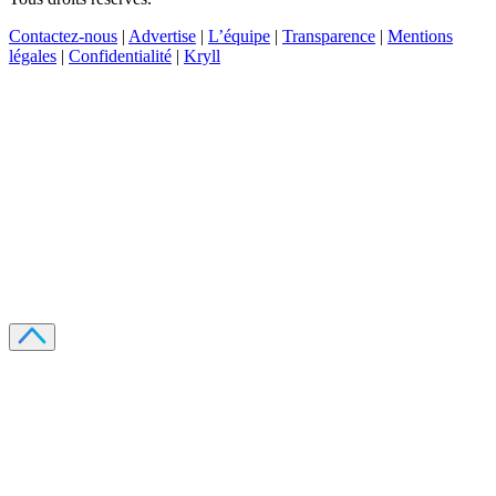
Contactez-nous
|
Advertise
|
L’équipe
|
Transparence
|
Mentions
légales
|
Confidentialité
|
Kryll
Recevez votre guide PDF complet de 39 pages
Comment débuter dans les cryptos en 2026
Recevoir
Oui, j'accepte de recevoir des emails selon votre
politique de confidentialité
.