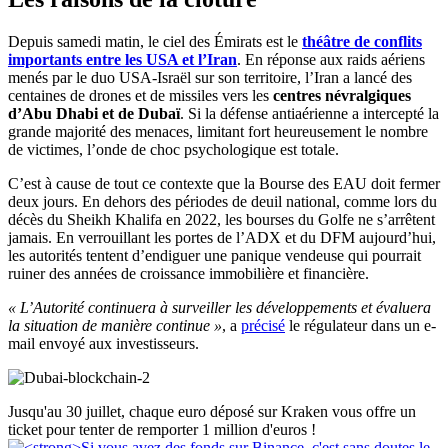
Depuis samedi matin, le ciel des Émirats est le
théâtre de conflits
importants entre les USA et l’Iran
. En réponse aux raids aériens
menés par le duo USA-Israël sur son territoire, l’Iran a lancé des
centaines de drones et de missiles vers les
centres névralgiques
d’Abu Dhabi et de Dubaï
. Si la défense antiaérienne a intercepté la
grande majorité des menaces, limitant fort heureusement le nombre
de victimes, l’onde de choc psychologique est totale.
C’est à cause de tout ce contexte que la Bourse des EAU doit fermer
deux jours. En dehors des périodes de deuil national, comme lors du
décès du Sheikh Khalifa en 2022, les bourses du Golfe ne s’arrêtent
jamais. En verrouillant les portes de l’ADX et du DFM aujourd’hui,
les autorités tentent d’endiguer une panique vendeuse qui pourrait
ruiner des années de croissance immobilière et financière.
« L’Autorité continuera à surveiller les développements et évaluera
la situation de manière continue »
, a
précisé
le régulateur dans un e-
mail envoyé aux investisseurs.
Jusqu'au 30 juillet, chaque euro déposé sur Kraken vous offre un
ticket pour tenter de remporter 1 million d'euros !