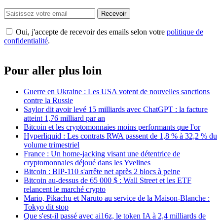
Recevoir
Oui, j'accepte de recevoir des emails selon votre
politique de
confidentialité
.
Pour aller plus loin
Guerre en Ukraine : Les USA votent de nouvelles sanctions
contre la Russie
Saylor dit avoir levé 15 milliards avec ChatGPT : la facture
atteint 1,76 milliard par an
Bitcoin et les cryptomonnaies moins performants que l'or
Hyperliquid : Les contrats RWA passent de 1,8 % à 32,2 % du
volume trimestriel
France : Un home-jacking visant une détentrice de
cryptomonnaies déjoué dans les Yvelines
Bitcoin : BIP-110 s'arrête net après 2 blocs à peine
Bitcoin au-dessus de 65 000 $ : Wall Street et les ETF
relancent le marché crypto
Mario, Pikachu et Naruto au service de la Maison-Blanche :
Tokyo dit stop
Que s'est-il passé avec ai16z, le token IA à 2,4 milliards de