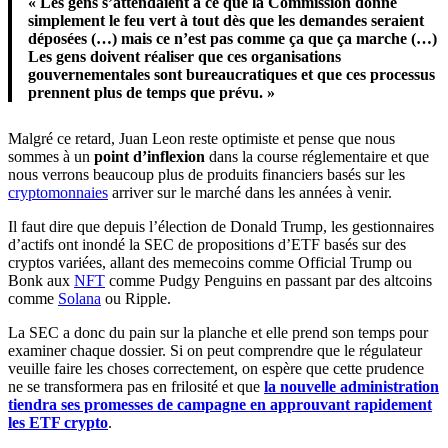
« Les gens s’attendaient à ce que la Commission donne
simplement le feu vert à tout dès que les demandes seraient
déposées (…) mais ce n’est pas comme ça que ça marche (…)
Les gens doivent réaliser que ces organisations
gouvernementales sont bureaucratiques et que ces processus
prennent plus de temps que prévu. »
Malgré ce retard, Juan Leon reste optimiste et pense que nous
sommes à un
point d’inflexion
dans la course réglementaire et que
nous verrons beaucoup plus de produits financiers basés sur les
cryptomonnaies
arriver sur le marché dans les années à venir.
Il faut dire que depuis l’élection de Donald Trump, les gestionnaires
d’actifs ont inondé la SEC de propositions d’ETF basés sur des
cryptos variées, allant des memecoins comme Official Trump ou
Bonk aux
NFT
comme Pudgy Penguins en passant par des altcoins
comme
Solana
ou Ripple.
La SEC a donc du pain sur la planche et elle prend son temps pour
examiner chaque dossier. Si on peut comprendre que le régulateur
veuille faire les choses correctement, on espère que cette prudence
ne se transformera pas en frilosité et que
la nouvelle administration
tiendra ses promesses de campagne en approuvant rapidement
les ETF crypto
.