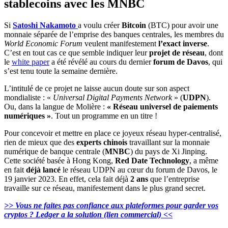
stablecoins avec les MNBC
Si
Satoshi Nakamoto
a voulu créer
Bitcoin
(BTC) pour avoir une
monnaie séparée de l’emprise des banques centrales, les membres du
World Economic Forum
veulent manifestement
l’exact inverse
.
C’est en tout cas ce que semble indiquer leur
projet de réseau
, dont
le
white paper
a été révélé au cours du dernier
forum de Davos
, qui
s’est tenu toute la semaine dernière.
L’intitulé de ce projet ne laisse aucun doute sur son aspect
mondialiste : «
Universal Digital Payments Network
» (
UDPN
).
Ou, dans la langue de Molière :
« Réseau universel de paiements
numériques »
. Tout un programme en un titre !
Pour concevoir et mettre en place ce joyeux réseau hyper-centralisé,
rien de mieux que des
experts chinois
travaillant sur la monnaie
numérique de banque centrale (
MNBC
) du pays de Xi Jinping.
Cette société basée à Hong Kong,
Red Date Technology
, a même
en fait
déjà lancé
le réseau UDPN au cœur du forum de Davos, le
19 janvier 2023. En effet, cela fait déjà
2 ans
que l’entreprise
travaille sur ce réseau, manifestement dans le plus grand secret.
>> Vous ne faites pas confiance aux plateformes pour garder vos
cryptos ? Ledger a la solution (lien commercial) <<