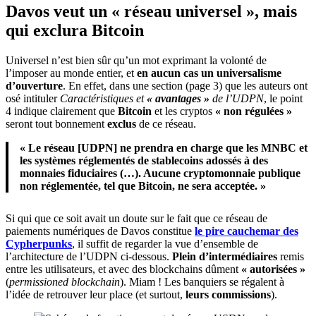
Davos veut un « réseau universel », mais
qui exclura Bitcoin
Universel n’est bien sûr qu’un mot exprimant la volonté de
l’imposer au monde entier, et
en aucun cas un universalisme
d’ouverture
. En effet, dans une section (page 3) que les auteurs ont
osé intituler
Caractéristiques et
« avantages »
de l’UDPN
, le point
4 indique clairement que
Bitcoin
et les cryptos
« non régulées »
seront tout bonnement
exclus
de ce réseau.
« Le réseau [UDPN] ne prendra en charge que les MNBC et
les systèmes réglementés de stablecoins adossés à des
monnaies fiduciaires (…). Aucune cryptomonnaie publique
non réglementée, tel que Bitcoin, ne sera acceptée. »
Si qui que ce soit avait un doute sur le fait que ce réseau de
paiements numériques de Davos constitue
le pire cauchemar des
Cypherpunks
, il suffit de regarder la vue d’ensemble de
l’architecture de l’UDPN ci-dessous.
Plein d’intermédiaires
remis
entre les utilisateurs, et avec des blockchains dûment
« autorisées »
(
permissioned blockchain
). Miam ! Les banquiers se régalent à
l’idée de retrouver leur place (et surtout,
leurs commissions
).