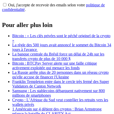
Oui, j'accepte de recevoir des emails selon votre
politique de
confidentialité
.
Pour aller plus loin
Bitcoin : « Les clés privées sont le péché originel de la crypto
»
La règle des 500 jours avait annoncé le sommet du Bitcoin 34
jours à l'avance
La banque centrale du Brésil force un délai de 24h sur les
transferts crypto de plus de 10 000 $
Bitcoin : BTCPay Server alerte sur une faille critique
activement exploitée qui menace les fonds
La Russie arrête plus de 20 personnes dans un réseau crypto
qu'elle accuse de financer l'Ukraine
Franklin Templeton entre dans le cercle très fermé des Super
Validators de Canton Network
Samsung : Les stablecoins débarquent nativement sur 800
millions de smartphones
Crypto : L’Afrique du Sud veut contrôler les retraits vers les
wallets privés
1 Américain sur 4 détient des cryptos : Brian Armstrong
relance la bataille du CLARITY Act