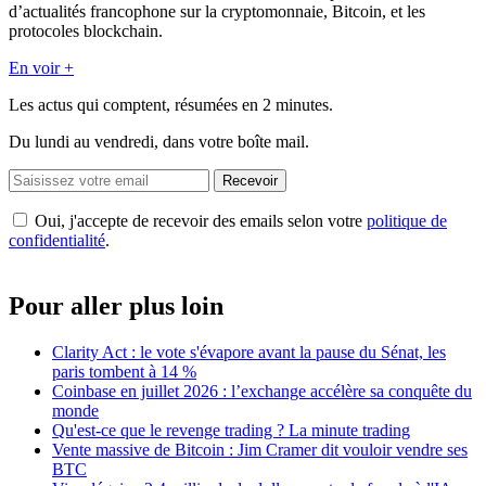
d’actualités francophone sur la cryptomonnaie, Bitcoin, et les
protocoles blockchain.
En voir +
Les actus qui comptent, résumées
en 2 minutes.
Du lundi au vendredi, dans votre boîte mail.
Recevoir
Oui, j'accepte de recevoir des emails selon votre
politique de
confidentialité
.
Pour aller plus loin
Clarity Act : le vote s'évapore avant la pause du Sénat, les
paris tombent à 14 %
Coinbase en juillet 2026 : l’exchange accélère sa conquête du
monde
Qu'est-ce que le revenge trading ? La minute trading
Vente massive de Bitcoin : Jim Cramer dit vouloir vendre ses
BTC