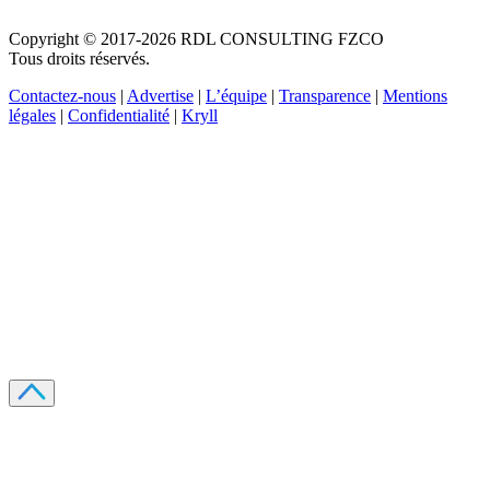
Copyright © 2017-2026 RDL CONSULTING FZCO
Tous droits réservés.
Contactez-nous
|
Advertise
|
L’équipe
|
Transparence
|
Mentions
légales
|
Confidentialité
|
Kryll
Recevez votre guide PDF complet de 39 pages
Comment débuter dans les cryptos en 2026
Recevoir
Oui, j'accepte de recevoir des emails selon votre
politique de confidentialité
.