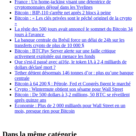
France : Un home-jacking visant une détentrice de
cryptomonnaies déjoué dans les Yvelines
Bitcoin : BIP-110 s'arrête net après 2 blocs à peine
Bitcoin : « Les clés privées sont le péché originel de la crypto
»
La règle des 500 jours avait annoncé le sommet du Bitcoin 34
jours à l'avance
La banque centrale du Brésil force un délai de 24h sur les
transferts crypto de plus de 10 000 $
Bitcoin : BTCPay Server alerte sur une faille critique
activement exploitée qui menace les fonds
Que s'est-il passé avec ai16z, le token IA à 2,4 milliards de
dollars déclaré mort ?
Tether détient désormais 146 tonnes d’or : plus qu’une banque
centrale
Bitcoin à 64 200 $ : Pétrole, Fed et Congrès figent le marché
Crypto : Wintermute obtient son sésame pour Wall Street
Bitcoin : De 500 dollars à 3,2 millions, 50 BTC se réveillent
après quinze ans
Économie : Plus de 2 000 milliards pour Wall Street en un
mois, presque rien pour Bitcoin
Dans la même catégorie