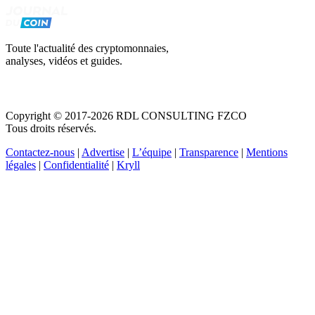
Toute l'actualité des cryptomonnaies,
analyses, vidéos et guides.
Copyright © 2017-2026 RDL CONSULTING FZCO
Tous droits réservés.
Contactez-nous
|
Advertise
|
L’équipe
|
Transparence
|
Mentions
légales
|
Confidentialité
|
Kryll
Recevez votre guide PDF complet de 39 pages
Comment débuter dans les cryptos en 2026
Recevoir
Oui, j'accepte de recevoir des emails selon votre
politique de confidentialité
.