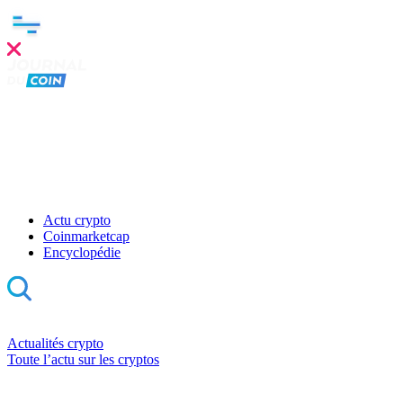
Actu crypto
Coinmarketcap
Encyclopédie
Actualités crypto
Toute l’actu sur les cryptos