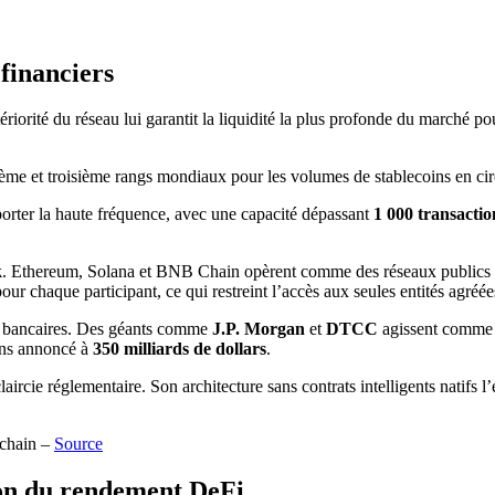
 financiers
tériorité du réseau lui garantit la liquidité la plus profonde du marché p
me et troisième rangs mondiaux pour les volumes de stablecoins en circ
orter la haute fréquence, avec une capacité dépassant
1 000 transacti
k
. Ethereum, Solana et BNB Chain opèrent comme des réseaux publics ou
pour chaque participant, ce qui restreint l’accès aux seules entités agréé
es bancaires. Des géants comme
J.P. Morgan
et
DTCC
agissent comme v
ens annoncé à
350 milliards de dollars
.
laircie réglementaire. Son architecture sans contrats intelligents natifs l
nchain –
Source
ion du rendement DeFi