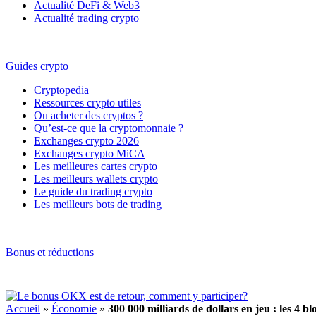
Actualité DeFi & Web3
Actualité trading crypto
Guides crypto
Cryptopedia
Ressources crypto utiles
Ou acheter des cryptos ?
Qu’est-ce que la cryptomonnaie ?
Exchanges crypto 2026
Exchanges crypto MiCA
Les meilleures cartes crypto
Les meilleurs wallets crypto
Le guide du trading crypto
Les meilleurs bots de trading
Bonus et réductions
Accueil
»
Économie
»
300 000 milliards de dollars en jeu : les 4 b