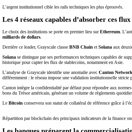
L’argent institutionnel cible les rails techniques les plus éprouvés.
Les 4 réseaux capables d’absorber ces flux
Le choix des institutions se porte en premier lieu sur
Ethereum
. L’an
milliards de dollars
.
Derrière ce leader, Grayscale classe
BNB Chain
et
Solana
aux deuxiè
Solana
se distingue par ses performances techniques capables de supp
historique pour capter les flux de stablecoins, notamment en Asie.
L’analyse de Grayscale identifie une anomalie avec
Canton Networ
différemment : le réseau impose une validation institutionnelle stricte 
Canton intègre la confidentialité par défaut pour répondre aux norm
bons du Trésor américain, générant un volume de règlements quotidi
Le
Bitcoin
conservera son statut de collatéral de référence grâce à l’éc
Répartition par blockchain des principaux indicateurs de la finance o
Les banques préparent la commercialisat