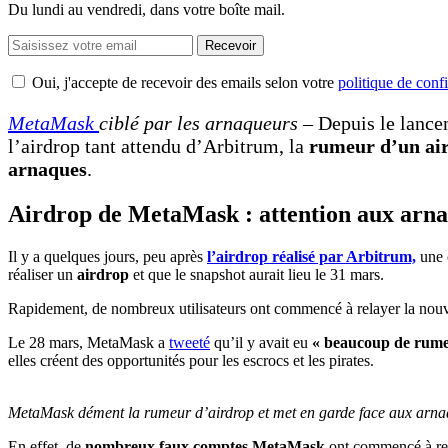
Du lundi au vendredi, dans votre boîte mail.
Recevoir
Oui, j'accepte de recevoir des emails selon votre
politique de confi
MetaMask
ciblé par les arnaqueurs
– Depuis le lance
l’airdrop tant attendu d’Arbitrum, la
rumeur d’un ai
arnaques
.
Airdrop de MetaMask : attention aux arna
Il y a quelques jours, peu après
l’airdrop réalisé par Arbitrum,
une c
réaliser un
airdrop
et que le snapshot aurait lieu le 31 mars.
Rapidement, de nombreux utilisateurs ont commencé à relayer la nouv
Le 28 mars, MetaMask a
tweeté
qu’il y avait eu
« beaucoup de rume
elles créent des opportunités pour les escrocs et les pirates.
MetaMask dément la rumeur d’airdrop et met en garde face aux arna
En effet, de
nombreux faux comptes MetaMask
ont commencé à rela