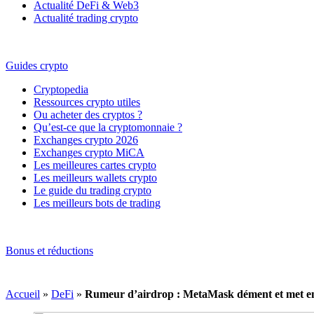
Actualité DeFi & Web3
Actualité trading crypto
Guides crypto
Cryptopedia
Ressources crypto utiles
Ou acheter des cryptos ?
Qu’est-ce que la cryptomonnaie ?
Exchanges crypto 2026
Exchanges crypto MiCA
Les meilleures cartes crypto
Les meilleurs wallets crypto
Le guide du trading crypto
Les meilleurs bots de trading
Bonus et réductions
Accueil
»
DeFi
»
Rumeur d’airdrop : MetaMask dément et met en