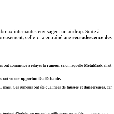
breux internautes envisagent un airdrop. Suite à
reusement, celle-ci a entraîné une
recrudescence des
utes ont commencé à relayer la
rumeur
selon laquelle
MetaMask
allait
rs
ont vu une
opportunité alléchante.
 mars. Ces rumeurs ont été qualifiées de
fausses et dangereuses
, car
entent d’induire en erreur les utilisateurs en se faisant passer pour