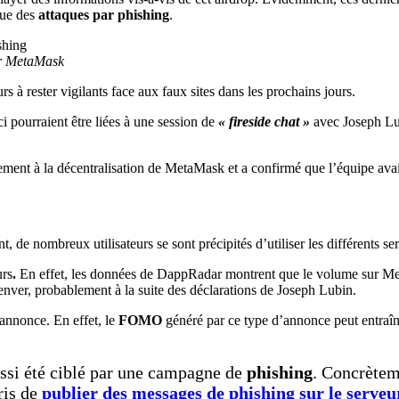
que des
attaques par phishing
.
our MetaMask
eurs à rester vigilants face aux faux sites dans les prochains jours.
ci pourraient être liées à une session de
« fireside chat »
avec Joseph Lu
vement à la décentralisation de MetaMask et a confirmé que l’équipe avait
, de nombreux utilisateurs se sont précipités d’utiliser les différents
urs
.
En effet, les données de DappRadar montrent que le volume sur Me
Denver, probablement à la suite des déclarations de Joseph Lubin.
annonce. En effet, le
FOMO
généré par ce type d’annonce peut entraî
ussi été ciblé par une campagne de
phishing
. Concrètem
ris de
publier des messages de phishing sur le serveu