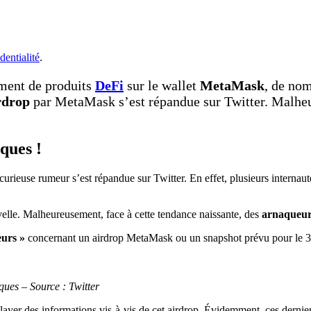
dentialité
.
ment de produits
DeFi
sur le wallet
MetaMask
, de nom
rdrop
par MetaMask s’est répandue sur Twitter. Malheu
ques !
urieuse rumeur s’est répandue sur Twitter. En effet, plusieurs interna
elle. Malheureusement, face à cette tendance naissante, des
arnaqueu
urs »
concernant un airdrop MetaMask ou un snapshot prévu pour le 31
ques
– Source : Twitter
yer des informations vis-à-vis de cet airdrop. Évidemment, ces derniers t