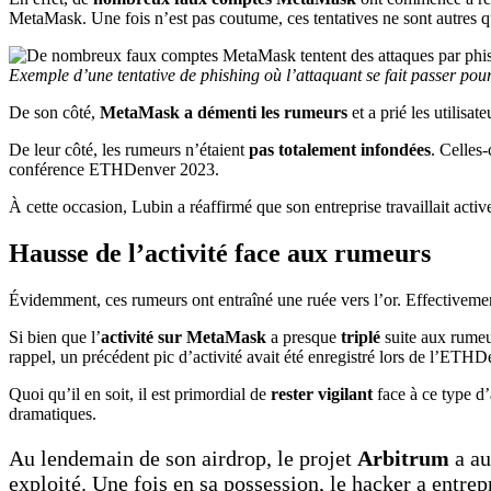
MetaMask. Une fois n’est pas coutume, ces tentatives ne sont autres 
Exemple d’une tentative de phishing où l’attaquant se fait passer p
De son côté,
MetaMask a démenti les rumeurs
et a prié les utilisat
De leur côté, les rumeurs n’étaient
pas totalement infondées
. Celles-
conférence ETHDenver 2023.
À cette occasion, Lubin a réaffirmé que son entreprise travaillait acti
Hausse de l’activité face aux rumeurs
Évidemment, ces rumeurs ont entraîné une ruée vers l’or. Effectivement
Si bien que l’
activité sur MetaMask
a presque
triplé
suite aux rume
rappel, un précédent pic d’activité avait été enregistré lors de l’ETH
Quoi qu’il en soit, il est primordial de
rester vigilant
face à ce type d’
dramatiques.
Au lendemain de son airdrop, le projet
Arbitrum
a a
exploité. Une fois en sa possession, le hacker a entrep