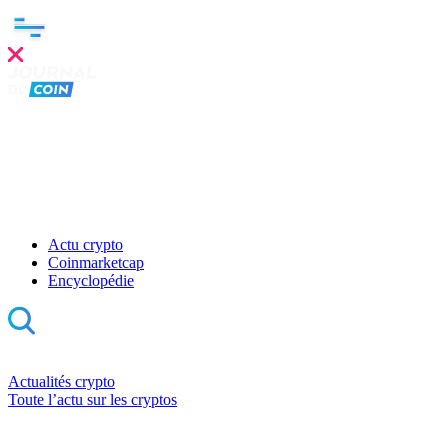
Actu crypto
Coinmarketcap
Encyclopédie
Actualités crypto
Toute l’actu sur les cryptos