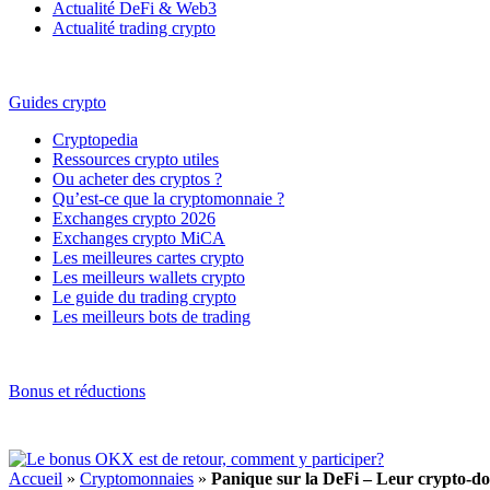
Actualité DeFi & Web3
Actualité trading crypto
Guides crypto
Cryptopedia
Ressources crypto utiles
Ou acheter des cryptos ?
Qu’est-ce que la cryptomonnaie ?
Exchanges crypto 2026
Exchanges crypto MiCA
Les meilleures cartes crypto
Les meilleurs wallets crypto
Le guide du trading crypto
Les meilleurs bots de trading
Bonus et réductions
Accueil
»
Cryptomonnaies
»
Panique sur la DeFi – Leur crypto-dol