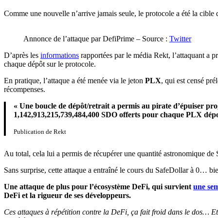
Comme une nouvelle n’arrive jamais seule, le protocole a été la cible
Annonce de l’attaque par DefiPrime – Source :
Twitter
D’après les
informations
rapportées par le média Rekt, l’attaquant a p
chaque dépôt sur le protocole.
En pratique, l’attaque a été menée via le jeton
PLX
, qui est censé pré
récompenses.
« Une boucle de dépôt/retrait a permis au pirate d’épuiser pr
1,142,913,215,739,484,400 SDO offerts pour chaque PLX dépo
Publication de Rekt
Au total, cela lui a permis de récupérer une quantité astronomique de 
Sans surprise, cette attaque a entraîné le cours du SafeDollar à 0… bie
Une attaque de plus pour l’écosystème DeFi, qui survient
une sem
DeFi et la rigueur de ses développeurs.
Ces attaques à répétition contre la DeFi, ça fait froid dans le dos… Et