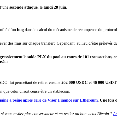
 d’une
seconde attaque
, le
lundi 28 juin
.
rofité d’un
bug
dans le calcul du mécanisme de récompense du protocole
lever des frais sur chaque transfert. Cependant, au lieu d’être prélevés du
ogressivement le solde PLX du pool au cours de 101 transactions, 
sé. »
SDO, lui permettant de retirer ensuite
202 000 USDC
et
46 000 USD
n que celui-ci soit censé être un stablecoin.
aine à peine après celle de Visor Finance sur Ethereum
. Une fois 
 si vous restiez plus conservateur et en restiez au bon vieux Bitcoin ?
Ac