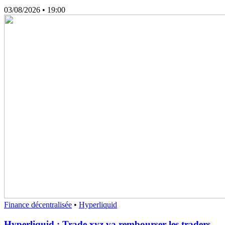
03/08/2026
• 19:00
Finance décentralisée
•
Hyperliquid
Hyperliquid : Trade.xyz va rembourser les traders