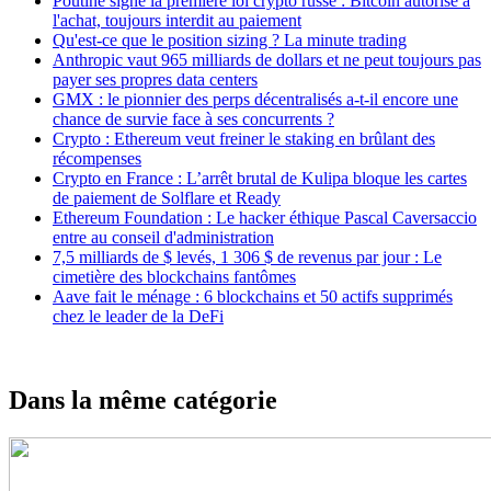
Poutine signe la première loi crypto russe : Bitcoin autorisé à
l'achat, toujours interdit au paiement
Qu'est-ce que le position sizing ? La minute trading
Anthropic vaut 965 milliards de dollars et ne peut toujours pas
payer ses propres data centers
GMX : le pionnier des perps décentralisés a-t-il encore une
chance de survie face à ses concurrents ?
Crypto : Ethereum veut freiner le staking en brûlant des
récompenses
Crypto en France : L’arrêt brutal de Kulipa bloque les cartes
de paiement de Solflare et Ready
Ethereum Foundation : Le hacker éthique Pascal Caversaccio
entre au conseil d'administration
7,5 milliards de $ levés, 1 306 $ de revenus par jour : Le
cimetière des blockchains fantômes
Aave fait le ménage : 6 blockchains et 50 actifs supprimés
chez le leader de la DeFi
Dans la même catégorie