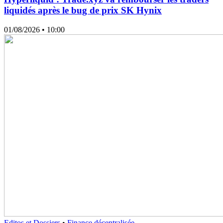
liquidés après le bug de prix SK Hynix
01/08/2026
• 10:00
Editos et Dossiers
•
Finance décentralisée