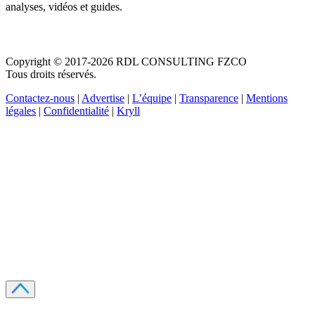
analyses, vidéos et guides.
Copyright © 2017-2026 RDL CONSULTING FZCO
Tous droits réservés.
Contactez-nous
|
Advertise
|
L’équipe
|
Transparence
|
Mentions
légales
|
Confidentialité
|
Kryll
Recevez votre guide PDF complet de 39 pages
Comment débuter dans les cryptos en 2026
Recevoir
Oui, j'accepte de recevoir des emails selon votre
politique de confidentialité
.