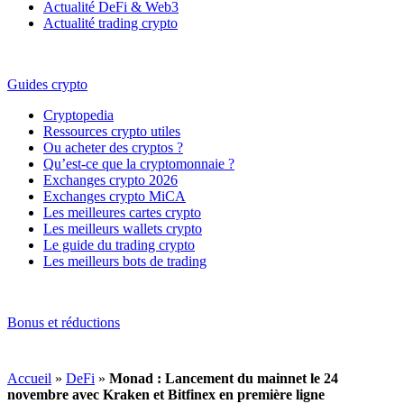
Actualité DeFi & Web3
Actualité trading crypto
Guides crypto
Cryptopedia
Ressources crypto utiles
Ou acheter des cryptos ?
Qu’est-ce que la cryptomonnaie ?
Exchanges crypto 2026
Exchanges crypto MiCA
Les meilleures cartes crypto
Les meilleurs wallets crypto
Le guide du trading crypto
Les meilleurs bots de trading
Bonus et réductions
Accueil
»
DeFi
»
Monad : Lancement du mainnet le 24
novembre avec Kraken et Bitfinex en première ligne