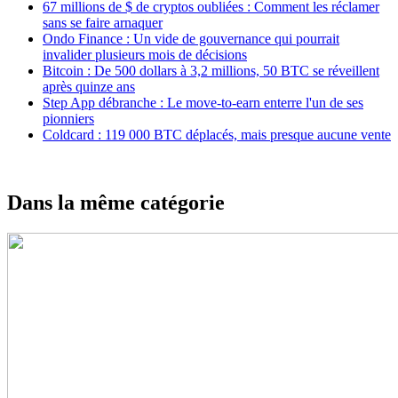
67 millions de $ de cryptos oubliées : Comment les réclamer
sans se faire arnaquer
Ondo Finance : Un vide de gouvernance qui pourrait
invalider plusieurs mois de décisions
Bitcoin : De 500 dollars à 3,2 millions, 50 BTC se réveillent
après quinze ans
Step App débranche : Le move-to-earn enterre l'un de ses
pionniers
Coldcard : 119 000 BTC déplacés, mais presque aucune vente
Dans la même catégorie