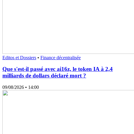
Editos et Dossiers
•
Finance décentralisée
Que s'est-il passé avec ai16z, le token IA à 2,4
milliards de dollars déclaré mort ?
09/08/2026
• 14:00