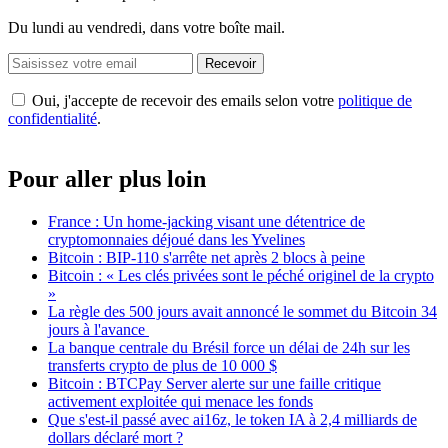
Du lundi au vendredi, dans votre boîte mail.
Recevoir
Oui, j'accepte de recevoir des emails selon votre
politique de
confidentialité
.
Pour aller plus loin
France : Un home-jacking visant une détentrice de
cryptomonnaies déjoué dans les Yvelines
Bitcoin : BIP-110 s'arrête net après 2 blocs à peine
Bitcoin : « Les clés privées sont le péché originel de la crypto
»
La règle des 500 jours avait annoncé le sommet du Bitcoin 34
jours à l'avance
La banque centrale du Brésil force un délai de 24h sur les
transferts crypto de plus de 10 000 $
Bitcoin : BTCPay Server alerte sur une faille critique
activement exploitée qui menace les fonds
Que s'est-il passé avec ai16z, le token IA à 2,4 milliards de
dollars déclaré mort ?