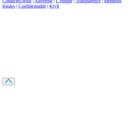
Contactez-nous
|
Advertise
|
L’équipe
|
Transparence
|
Mentions
légales
|
Confidentialité
|
Kryll
Recevez votre guide PDF complet de 39 pages
Comment débuter dans les cryptos en 2026
Recevoir
Oui, j'accepte de recevoir des emails selon votre
politique de confidentialité
.