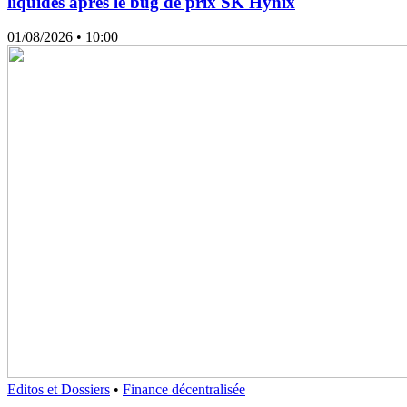
liquidés après le bug de prix SK Hynix
01/08/2026
• 10:00
Editos et Dossiers
•
Finance décentralisée