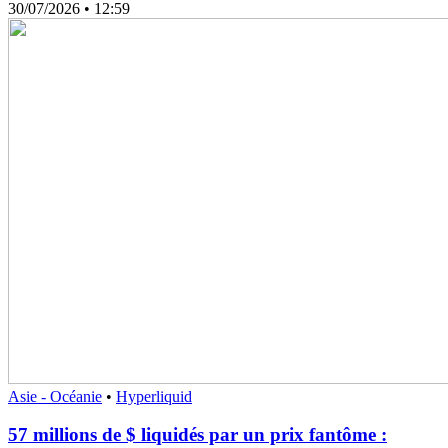
30/07/2026
• 12:59
Asie - Océanie
•
Hyperliquid
57 millions de $ liquidés par un prix fantôme :