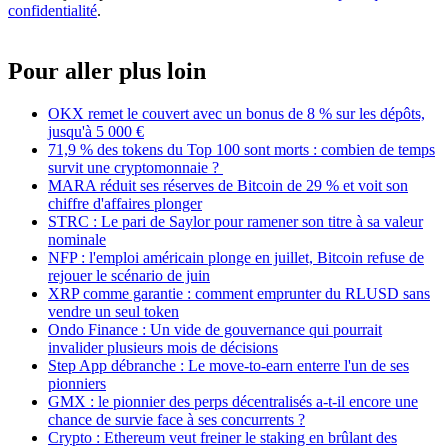
confidentialité
.
Pour aller plus loin
OKX remet le couvert avec un bonus de 8 % sur les dépôts,
jusqu'à 5 000 €
71,9 % des tokens du Top 100 sont morts : combien de temps
survit une cryptomonnaie ?
MARA réduit ses réserves de Bitcoin de 29 % et voit son
chiffre d'affaires plonger
STRC : Le pari de Saylor pour ramener son titre à sa valeur
nominale
NFP : l'emploi américain plonge en juillet, Bitcoin refuse de
rejouer le scénario de juin
XRP comme garantie : comment emprunter du RLUSD sans
vendre un seul token
Ondo Finance : Un vide de gouvernance qui pourrait
invalider plusieurs mois de décisions
Step App débranche : Le move-to-earn enterre l'un de ses
pionniers
GMX : le pionnier des perps décentralisés a-t-il encore une
chance de survie face à ses concurrents ?
Crypto : Ethereum veut freiner le staking en brûlant des