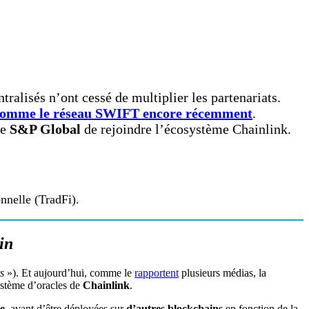
tralisés n’ont cessé de multiplier les partenariats.
omme le réseau SWIFT encore récemment
.
de
S&P Global
de rejoindre l’écosystème Chainlink.
onnelle (TradFi).
in
s
»). Et aujourd’hui, comme le
rapportent
plusieurs médias, la
ystème d’oracles de
Chainlink
.
e
, avant d’être déployées sur
d’autres blockchains
en fonction de la