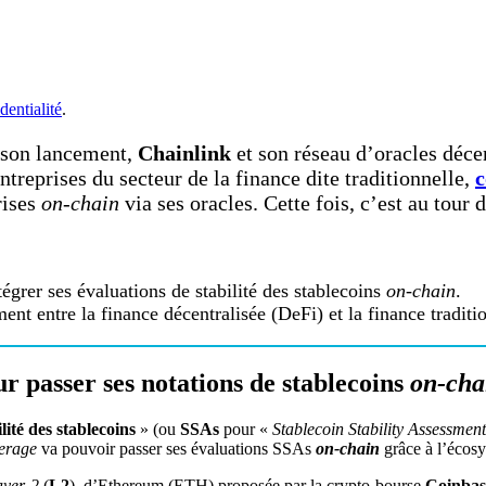
dentialité
.
 son lancement,
Chainlink
et son réseau d’oracles décen
treprises du secteur de la finance dite traditionnelle,
c
rises
on-chain
via ses oracles. Cette fois, c’est au tour 
égrer ses évaluations de stabilité des stablecoins
on-chain
.
nt entre la finance décentralisée (DeFi) et la finance traditi
r passer ses notations de stablecoins
on-cha
lité des stablecoins
» (ou
SSAs
pour «
Stablecoin Stability Assessment
erage
va pouvoir passer ses évaluations SSAs
on-chain
grâce à l’écos
ayer-2
(
L2
) d’Ethereum (ETH) proposée par la crypto-bourse
Coinbas