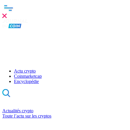
Actu crypto
Coinmarketcap
Encyclopédie
Actualités crypto
Toute l’actu sur les cryptos