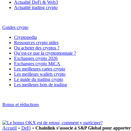
Actualité DeFi & Web3
Actualité trading crypto
Guides crypto
Cryptopedia
Ressources crypto utiles
Ou acheter des cryptos ?
Qu’est-ce que la cryptomonnaie ?
Exchanges crypto 2026
Exchanges crypto MiCA
Les meilleures cartes crypto
Les meilleurs wallets crypto
Le guide du trading crypto
Les meilleurs bots de trading
Bonus et réductions
Accueil
»
DeFi
»
Chainlink s’associe à S&P Global pour apporter 