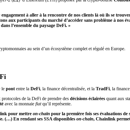
 engagement à aller à la rencontre de nos clients là où ils se trou
ons aux participants du marché d’accéder sans problème à nos évalu
ée dans l’ensemble du paysage DeFi. »
 cryptomonnaies au sein d’un écosystème complet et régulé en Europe.
dFi
 le
pont
entre la
DeFi
, la finance décentralisée, et la
TradFi
, la finance
protocoles de la DeFi de prendre des
décisions éclairées
quant aux sta
ité
avec la monnaie
fiat
qu’il représente.
nlink pour mettre
on-chain
pour la première fois ses évaluations de 
lle. (…) En rendant ses SSA disponibles
on-chain
, Chainlink permet