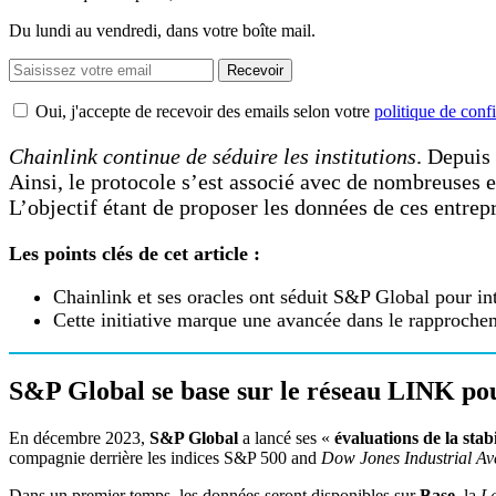
Du lundi au vendredi, dans votre boîte mail.
Recevoir
Oui, j'accepte de recevoir des emails selon votre
politique de confi
Chainlink continue de séduire les institutions
. Depuis
Ainsi, le protocole s’est associé avec de nombreuses en
L’objectif étant de proposer les données de ces entrep
Les points clés de cet article :
Chainlink et ses oracles ont séduit S&P Global pour int
Cette initiative marque une avancée dans le rapprocheme
S&P Global se base sur le réseau LINK pou
En décembre 2023,
S&P Global
a lancé ses «
évaluations de la stabi
compagnie derrière les indices S&P 500 and
Dow Jones Industrial Av
Dans un premier temps, les données seront disponibles sur
Base
, la
L