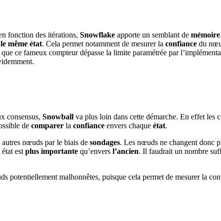
en fonction des itérations,
Snowflake
apporte un semblant de
mémoire
e
le même état
. Cela permet notamment de mesurer la
confiance
du nœud
ois que ce fameux compteur dépasse la limite paramétrée par l’impléme
évidemment.
ux consensus,
Snowball
va plus loin dans cette démarche. En effet les
possible de
comparer
la
confiance
envers chaque
état
.
 autres nœuds par le biais de
sondages
. Les nœuds ne changent donc plu
état est
plus importante
qu’envers
l’ancien
. Il faudrait un nombre s
s potentiellement malhonnêtes, puisque cela permet de mesurer la conf