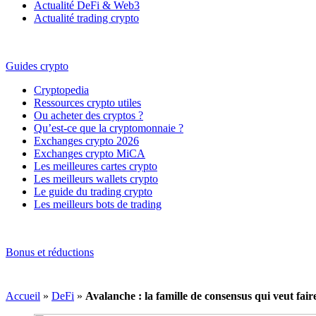
Actualité DeFi & Web3
Actualité trading crypto
Guides crypto
Cryptopedia
Ressources crypto utiles
Ou acheter des cryptos ?
Qu’est-ce que la cryptomonnaie ?
Exchanges crypto 2026
Exchanges crypto MiCA
Les meilleures cartes crypto
Les meilleurs wallets crypto
Le guide du trading crypto
Les meilleurs bots de trading
Bonus et réductions
Accueil
»
DeFi
»
Avalanche : la famille de consensus qui veut fair