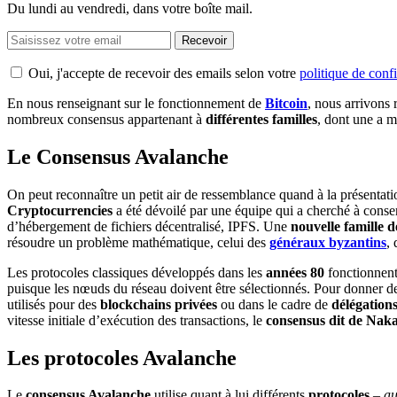
Du lundi au vendredi, dans votre boîte mail.
Recevoir
Oui, j'accepte de recevoir des emails selon votre
politique de confi
En nous renseignant sur le fonctionnement de
Bitcoin
, nous arrivons
nombreux consensus appartenant à
différentes familles
, dont une a m
Le Consensus Avalanche
On peut reconnaître un petit air de ressemblance quand à la présentat
Cryptocurrencies
a été dévoilé par une équipe qui a cherché à con
d’hébergement de fichiers décentralisé, IPFS. Une
nouvelle famille 
résoudre un problème mathématique, celui des
généraux byzantins
,
Les protocoles classiques développés dans les
années 80
fonctionnent
puisque les nœuds du réseau doivent être sélectionnés. Pour donner de
utilisés pour des
blockchains privées
ou dans le cadre de
délégation
vitesse initiale d’exécution des transactions, le
consensus dit de Nak
Les protocoles Avalanche
Le
consensus Avalanche
utilise quant à lui différents
protocoles
– au