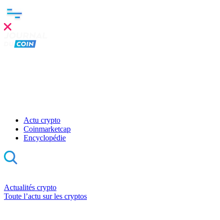
Actu crypto
Coinmarketcap
Encyclopédie
Actualités crypto
Toute l’actu sur les cryptos