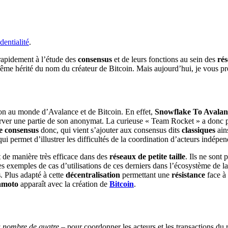
dentialité
.
 rapidement à l’étude des
consensus
et de leurs fonctions au sein des
ré
ême hérité du nom du créateur de Bitcoin. Mais aujourd’hui, je vous pr
ion au monde d’Avalance et de Bitcoin. En effet,
Snowflake To Avalan
server une partie de son anonymat. La curieuse « Team Rocket » a donc
de consensus
donc, qui vient s’ajouter aux consensus dits
classiques
ain
 qui permet d’illustrer les difficultés de la coordination d’acteurs indép
 de manière très efficace dans des
réseaux de petite taille
. Ils ne sont
s exemples de cas d’utilisations de ces derniers dans l’écosystème de l
s
. Plus adapté à cette
décentralisation
permettant une
résistance
face à
amoto
apparaît avec la création de
Bitcoin
.
 nombre de quatre –
pour coordonner les acteurs et les transactions du r