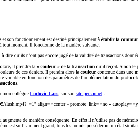
s
et son fonctionnement est destiné principalement à
établir la commun
 à tout moment. Il fonctionne de la manière suivante.
st-à-dire qu’ils n’ont pas encore jugé de la validité de transactions donné
colore, il prendra la
« couleur »
de la
transaction
qu’il reçoit. Sinon le
uleurs de ces deniers. Il prendra alors la
couleur
contenue dans une
m
tre variable en fonction des paramètres de l’implémentation du protocol
sactions
.
r mon collègue
Ludovic Lars
, sur son
site personnel
:
19/05/slush.mp4?_=1″ align= »center » promote_link= »no » autoplay= 
u augmente de manière conséquente. En effet il n’utilise pas de mémoire,
tème est suffisamment grand, tous les nœuds posséderont un état similaire