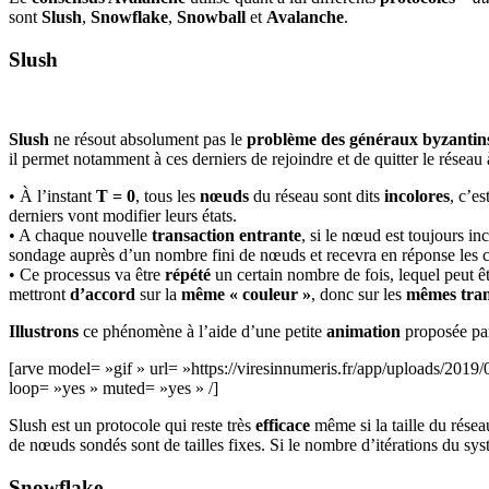
sont
Slush
,
Snowflake
,
Snowball
et
Avalanche
.
Slush
Slush
ne résout absolument pas le
problème des généraux byzantin
il permet notamment à ces derniers de rejoindre et de quitter le réseau
• À l’instant
T = 0
, tous les
nœuds
du réseau sont dits
incolores
, c’e
derniers vont modifier leurs états.
• A chaque nouvelle
transaction
entrante
, si le nœud est toujours in
sondage auprès d’un nombre fini de nœuds et recevra en réponse les co
• Ce processus va être
répété
un certain nombre de fois, lequel peut ê
mettront
d’accord
sur la
même « couleur »
, donc sur les
mêmes tran
Illustrons
ce phénomène à l’aide d’une petite
animation
proposée pa
[arve model= »gif » url= »https://viresinnumeris.fr/app/uploads/20
loop= »yes » muted= »yes » /]
Slush est un protocole qui reste très
efficace
même si la taille du résea
de nœuds sondés sont de tailles fixes. Si le nombre d’itérations du sys
Snowflake