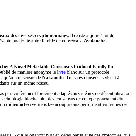
seaux
des diverses
cryptomonnaies
. Il existe aujourd’hui de
ésente une toute autre famille de consensus,
Avalanche
.
che: A Novel Metastable Consensus Protocol Family for
 publié de manière anonyme le
livre
blanc sur un protocole
si qu’au consensus de
Nakamoto
. Tous ces consensus visent à
endants sur un même réseau.
 pas particulièrement forcément adaptés aux idéaux de décentralisation,
a technologie blockchain, des consensus de ce type pourraient être
 un
milieu adverse
, mais beaucoup moins performant en termes de
éseau. Nous allons voir plus en détail par la suite ces protocoles, qui