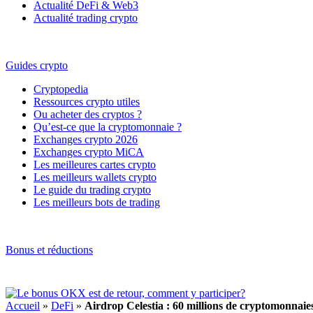
Actualité DeFi & Web3
Actualité trading crypto
Guides crypto
Cryptopedia
Ressources crypto utiles
Ou acheter des cryptos ?
Qu’est-ce que la cryptomonnaie ?
Exchanges crypto 2026
Exchanges crypto MiCA
Les meilleures cartes crypto
Les meilleurs wallets crypto
Le guide du trading crypto
Les meilleurs bots de trading
Bonus et réductions
Accueil
»
DeFi
»
Airdrop Celestia : 60 millions de cryptomonnaie