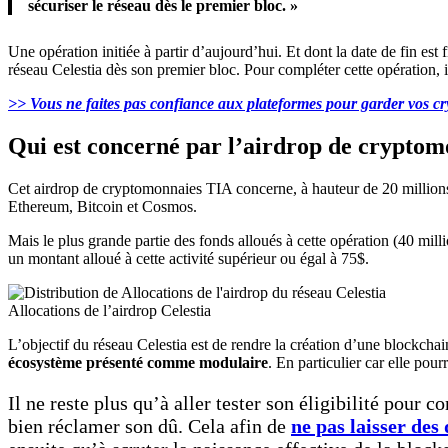
sécuriser le réseau dès le premier bloc. »
Une opération initiée à partir d’aujourd’hui. Et dont la date de fin est 
réseau Celestia dès son premier bloc. Pour compléter cette opération, i
>> Vous ne faites pas confiance aux plateformes pour garder vos cr
Qui est concerné par l’airdrop de crypto
Cet airdrop de cryptomonnaies TIA concerne, à hauteur de 20 million
Ethereum, Bitcoin et Cosmos.
Mais le plus grande partie des fonds alloués à cette opération (40 mil
un montant alloué à cette activité supérieur ou égal à 75$.
Allocations de l’airdrop Celestia
L’objectif du réseau Celestia est de rendre la création d’une blockcha
écosystème présenté comme modulaire
. En particulier car elle pour
Il ne reste plus qu’à aller tester son éligibilité pour
bien réclamer son dû. Cela afin de
ne pas laisser des