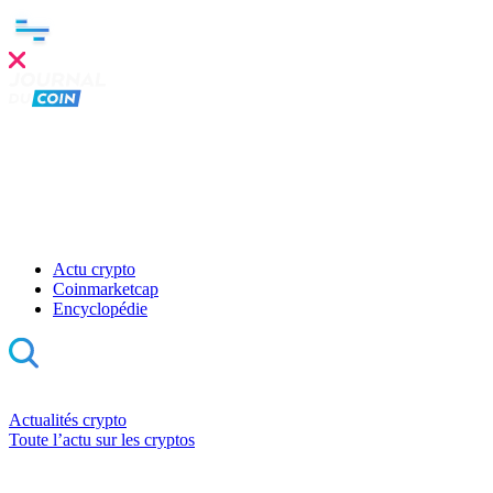
Actu crypto
Coinmarketcap
Encyclopédie
Actualités crypto
Toute l’actu sur les cryptos