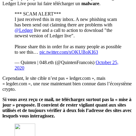
Ledger Live pour lui faire télécharger un
malware
.
*** SCAM ALERT***
I just received this in my inbox. A new phishing scam
has been send out claiming there are problems with
@Ledger
live and a call to action to download "the
newest version of Ledger live".
Please share this in order for as many people as possible
to see this…
pic.twitter.com/xOKUBoKI63
— Quinten | 048.eth (@QuintenFrancois)
October 25,
2020
Cependant, le site cible n’est pas « ledger.com », mais
« legder.com », une ruse maintenant bien connue dans l’écosystème
crypto.
Si vous avez reçu ce mail, ne téléchargez surtout pas la « mise à
jour » proposée. Il convient de rester vigilant quant aux sites
utilisés et de toujours vérifier à deux fois l’adresse des sites avec
lesquels vous interagissez.