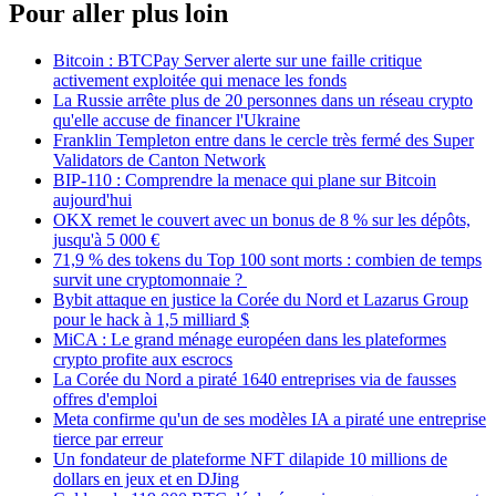
Pour aller plus loin
Bitcoin : BTCPay Server alerte sur une faille critique
activement exploitée qui menace les fonds
La Russie arrête plus de 20 personnes dans un réseau crypto
qu'elle accuse de financer l'Ukraine
Franklin Templeton entre dans le cercle très fermé des Super
Validators de Canton Network
BIP-110 : Comprendre la menace qui plane sur Bitcoin
aujourd'hui
OKX remet le couvert avec un bonus de 8 % sur les dépôts,
jusqu'à 5 000 €
71,9 % des tokens du Top 100 sont morts : combien de temps
survit une cryptomonnaie ?
Bybit attaque en justice la Corée du Nord et Lazarus Group
pour le hack à 1,5 milliard $
MiCA : Le grand ménage européen dans les plateformes
crypto profite aux escrocs
La Corée du Nord a piraté 1640 entreprises via de fausses
offres d'emploi
Meta confirme qu'un de ses modèles IA a piraté une entreprise
tierce par erreur
Un fondateur de plateforme NFT dilapide 10 millions de
dollars en jeux et en DJing