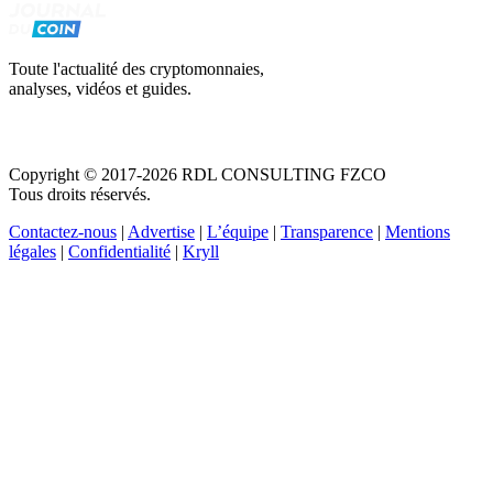
Toute l'actualité des cryptomonnaies,
analyses, vidéos et guides.
Copyright © 2017-2026 RDL CONSULTING FZCO
Tous droits réservés.
Contactez-nous
|
Advertise
|
L’équipe
|
Transparence
|
Mentions
légales
|
Confidentialité
|
Kryll
Recevez votre guide PDF complet de 39 pages
Comment débuter dans les cryptos en 2026
Recevoir
Oui, j'accepte de recevoir des emails selon votre
politique de confidentialité
.