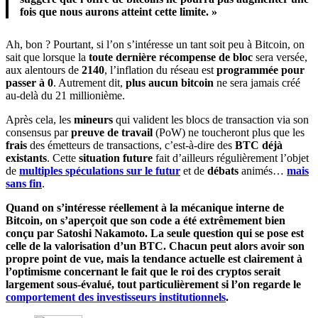
fois que nous aurons atteint cette limite. »
Ah, bon ? Pourtant, si l’on s’intéresse un tant soit peu à Bitcoin, on
sait que lorsque la
toute dernière récompense de bloc
sera versée,
aux alentours de
2140
, l’inflation du réseau est
programmée pour
passer à 0
. Autrement dit,
plus aucun bitcoin
ne sera jamais créé
au-delà du 21 millionième.
Après cela, les
mineurs
qui valident les blocs de transaction via son
consensus par
preuve de travail
(PoW) ne toucheront plus que les
frais
des émetteurs de transactions, c’est-à-dire des
BTC déjà
existants
. Cette
situation future
fait d’ailleurs régulièrement l’objet
de
multiples spéculations sur le futur
et de
débats
animés…
mais
sans fin
.
Quand on s’intéresse réellement à la mécanique interne de
Bitcoin, on s’aperçoit que son code a été extrêmement bien
conçu par Satoshi Nakamoto. La seule question qui se pose est
celle de la valorisation d’un BTC. Chacun peut alors avoir son
propre point de vue, mais la tendance actuelle est clairement à
l’optimisme concernant le fait que le roi des cryptos serait
largement sous-évalué, tout particulièrement si l’on regarde le
comportement des investisseurs institutionnels
.