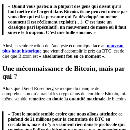
« Quand vous parlez à la plupart des gens qui disent qu’il
faut mettre de l’argent dans Bitcoin, ils ne peuvent même pas
vous dire qui est la personne qui l’a développé ou même
comment il est réellement exploité (…). C’est juste un
classique pari [spéculatif], un mouvement de masse où il faut
suivre le troupeau. C’est une bulle énorme. »
Ainsi, la seule réaction de l’analyste économique face au
nouveau
plus haut historique
que vient d’accomplir le prix du BTC, est de
dire que Bitcoin est
« absolument fou en ce moment »
.
Une méconnaissance de Bitcoin, mais par
qui ?
Alors que David Rosenberg se moque du manque de
compréhension qu’auraient les crypto-fans de leur idole Bitcoin, lui-
même semble
remettre en doute la quantité maximale
de bitcoins
:
« Tout le monde semble croire que nous allons atteindre ce
plafond de 21 millions pour la contrainte de BTC en
circulation, mais il n’y a vraiment rien dans le protocole qui
suggère que l’offre de bitcoins ne pourra pas augmenter une