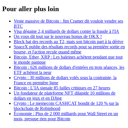
Pour aller plus loin
Vente massive de Bitcoin : Jim Cramer dit vouloir vendre ses
BTC
Visa dégaine 2,4 milliards de dollars contre la fraude à l'IA
On vous dit tout sur le nouveau bonus de OKX !
Block bat des records au T2, mais son bitcoin part à la dérive
SpaceX publie des résultats records pour sa première sortie en
bourse, et l'action recule quand même
Bitcoin, Ether, XRP : Les baleines achètent pendant que tout
le monde panique
Bitcoin : 626 millions de dollars d'entrées en trois séances, les
ETF achètent la peur
Crypto : 30 millions de dollars volés sous la contrainte, la
France en première ligne
Bitcoin : L’IA signale 85 failles critiques en 27 heures
Un fondateur de plateforme NFT dilapide 10 millions de
dollars en jeux et en DJing
Crypto : Le memecoin CASHCAT bondit de 120 % sur la
blockchain de Robinhood
Économie : Plus de 2 000 milliards pour Wall Street en un
mois, presque rien pour Bitcoin