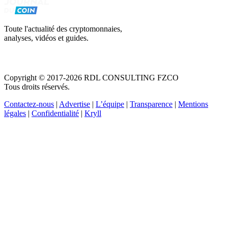
Toute l'actualité des cryptomonnaies,
analyses, vidéos et guides.
Copyright © 2017-2026 RDL CONSULTING FZCO
Tous droits réservés.
Contactez-nous
|
Advertise
|
L’équipe
|
Transparence
|
Mentions
légales
|
Confidentialité
|
Kryll
Recevez votre guide PDF complet de 39 pages
Comment débuter dans les cryptos en 2026
Recevoir
Oui, j'accepte de recevoir des emails selon votre
politique de confidentialité
.