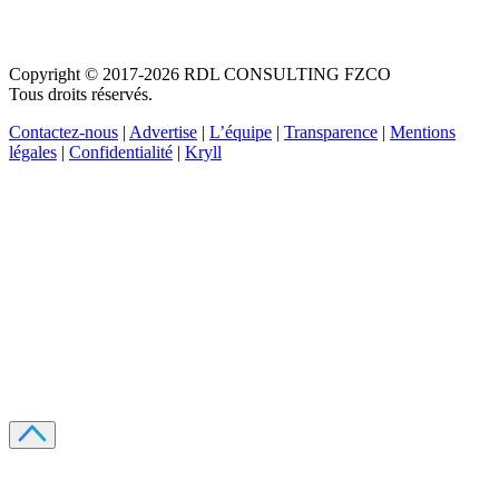
Copyright © 2017-2026 RDL CONSULTING FZCO
Tous droits réservés.
Contactez-nous
|
Advertise
|
L’équipe
|
Transparence
|
Mentions
légales
|
Confidentialité
|
Kryll
Recevez votre guide PDF complet de 39 pages
Comment débuter dans les cryptos en 2026
Recevoir
Oui, j'accepte de recevoir des emails selon votre
politique de confidentialité
.