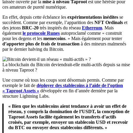
laissée ouverte par la
mise à niveau Taproot
est une hérésie pour
ces amateurs de pureté numérique.
En effet, depuis cette échéance les
expérimentations inédites
se
succèdent. Comme par exemple, l’apparition des
NFT Ordinals
et
des jetons
BRC-20
très inspirés du réseau
Ethereum
. Mais
également
le protocole Runes
autoproclamé comme « construit
pour les degens et les
memecoins
. » Mais également pour tenter
d’apporter plus de frais de transaction
à des mineurs malmenés
par le dernier halving du Bitcoin.
La blockchain du Bitcoin deviendrait-elle multi-actifs depuis sa mise
à niveau Taproot ?
Une course où tous les coups sont désormais permis. Comme par
exemple le fait de
déployer des stablecoins à l’aide de l’option
« Taproot Assets »
développée en fin d’année dernière par la
structure Lightning Labs.
« Bien que les stablecoins aient tendance à avoir un effet de
réseau, y compris la domination de l’USDT, la conception de
Taproot Assets facilite également les transferts d’actifs
croisés, par exemple, envoyer un stablecoin USD et recevoir
du BTC ou envoyer deux stablecoins différents. »