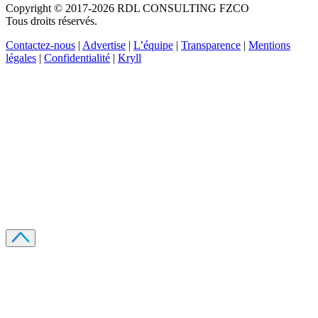
Copyright © 2017-2026 RDL CONSULTING FZCO
Tous droits réservés.
Contactez-nous
|
Advertise
|
L’équipe
|
Transparence
|
Mentions
légales
|
Confidentialité
|
Kryll
Recevez votre guide PDF complet de 39 pages
Comment débuter dans les cryptos en 2026
Recevoir
Oui, j'accepte de recevoir des emails selon votre
politique de confidentialité
.