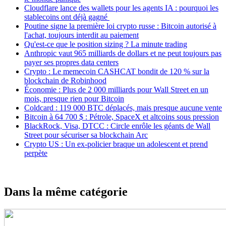
Cloudflare lance des wallets pour les agents IA : pourquoi les
stablecoins ont déjà gagné
Poutine signe la première loi crypto russe : Bitcoin autorisé à
l'achat, toujours interdit au paiement
Qu'est-ce que le position sizing ? La minute trading
Anthropic vaut 965 milliards de dollars et ne peut toujours pas
payer ses propres data centers
Crypto : Le memecoin CASHCAT bondit de 120 % sur la
blockchain de Robinhood
Économie : Plus de 2 000 milliards pour Wall Street en un
mois, presque rien pour Bitcoin
Coldcard : 119 000 BTC déplacés, mais presque aucune vente
Bitcoin à 64 700 $ : Pétrole, SpaceX et altcoins sous pression
BlackRock, Visa, DTCC : Circle enrôle les géants de Wall
Street pour sécuriser sa blockchain Arc
Crypto US : Un ex-policier braque un adolescent et prend
perpète
Dans la même catégorie