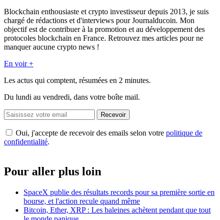
Blockchain enthousiaste et crypto investisseur depuis 2013, je suis
chargé de rédactions et d'interviews pour Journalducoin. Mon
objectif est de contribuer à la promotion et au développement des
protocoles blockchain en France. Retrouvez mes articles pour ne
manquer aucune crypto news !
En voir +
Les actus qui comptent, résumées
en 2 minutes.
Du lundi au vendredi, dans votre boîte mail.
Recevoir
Oui, j'accepte de recevoir des emails selon votre
politique de
confidentialité
.
Pour aller plus loin
SpaceX publie des résultats records pour sa première sortie en
bourse, et l'action recule quand même
Bitcoin, Ether, XRP : Les baleines achètent pendant que tout
le monde panique