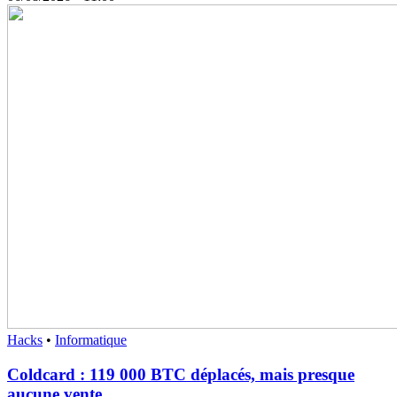
Hacks
•
Informatique
Coldcard : 119 000 BTC déplacés, mais presque
aucune vente