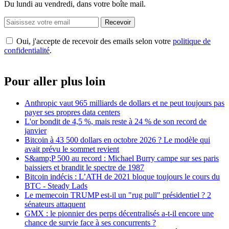
Du lundi au vendredi, dans votre boîte mail.
Recevoir
Oui, j'accepte de recevoir des emails selon votre
politique de
confidentialité
.
Pour aller plus loin
Anthropic vaut 965 milliards de dollars et ne peut toujours pas
payer ses propres data centers
L'or bondit de 4,5 %, mais reste à 24 % de son record de
janvier
Bitcoin à 43 500 dollars en octobre 2026 ? Le modèle qui
avait prévu le sommet revient
S&amp;P 500 au record : Michael Burry campe sur ses paris
baissiers et brandit le spectre de 1987
Bitcoin indécis : L’ATH de 2021 bloque toujours le cours du
BTC - Steady Lads
Le memecoin TRUMP est-il un "rug pull" présidentiel ? 2
sénateurs attaquent
GMX : le pionnier des perps décentralisés a-t-il encore une
chance de survie face à ses concurrents ?