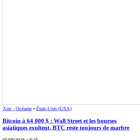
Asie - Océanie
•
États-Unis (USA)
Bitcoin à 64 000 $ : Wall Street et les bourses
asiatiques exultent, BTC reste toujours de marbre
05/08/2026
• 8:35