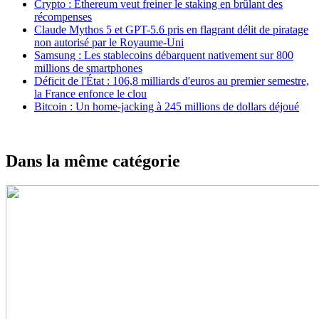
Crypto : Ethereum veut freiner le staking en brûlant des
récompenses
Claude Mythos 5 et GPT-5.6 pris en flagrant délit de piratage
non autorisé par le Royaume-Uni
Samsung : Les stablecoins débarquent nativement sur 800
millions de smartphones
Déficit de l'État : 106,8 milliards d'euros au premier semestre,
la France enfonce le clou
Bitcoin : Un home-jacking à 245 millions de dollars déjoué
Dans la même catégorie