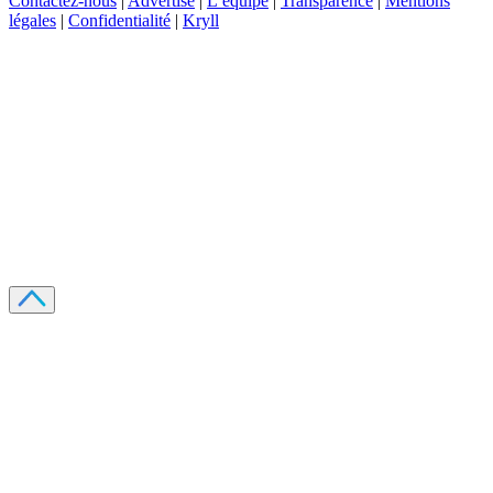
Contactez-nous
|
Advertise
|
L’équipe
|
Transparence
|
Mentions
légales
|
Confidentialité
|
Kryll
Recevez votre guide PDF complet de 39 pages
Comment débuter dans les cryptos en 2026
Recevoir
Oui, j'accepte de recevoir des emails selon votre
politique de confidentialité
.