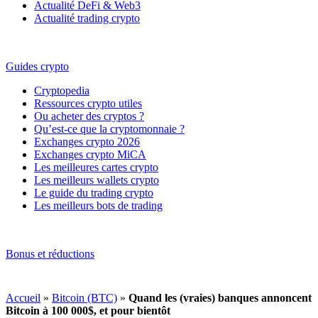
Actualité DeFi & Web3
Actualité trading crypto
Guides crypto
Cryptopedia
Ressources crypto utiles
Ou acheter des cryptos ?
Qu’est-ce que la cryptomonnaie ?
Exchanges crypto 2026
Exchanges crypto MiCA
Les meilleures cartes crypto
Les meilleurs wallets crypto
Le guide du trading crypto
Les meilleurs bots de trading
Bonus et réductions
Accueil
»
Bitcoin (BTC)
»
Quand les (vraies) banques annoncent
Bitcoin à 100 000$, et pour bientôt