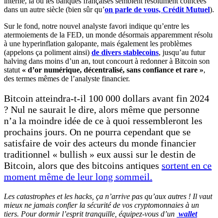
interne, là où les banques françaises semblent résolument coincées
dans un autre siècle (bien sûr qu’
on parle de vous, Crédit Mutuel
).
Sur le fond, notre nouvel analyste favori indique qu’entre les
atermoiements de la FED, un monde désormais apparemment résolu
à une hyperinflation galopante, mais également les problèmes
(appelons ça poliment ainsi)
de divers stablecoins
, jusqu’au futur
halving dans moins d’un an, tout concourt à redonner à Bitcoin son
statut
« d’or numérique, décentralisé, sans confiance et rare »
,
des termes mêmes de l’analyste financier.
Bitcoin atteindra-t-il 100 000 dollars avant fin 2024
? Nul ne saurait le dire, alors même que personne
n’a la moindre idée de ce à quoi ressembleront les
prochains jours. On ne pourra cependant que se
satisfaire de voir des acteurs du monde financier
traditionnel « bullish » eux aussi sur le destin de
Bitcoin, alors que des bitcoins antiques
sortent en ce
moment même de leur long sommeil.
Les catastrophes et les hacks, ça n’arrive pas qu’aux autres ! Il vaut
mieux ne jamais confier la sécurité de vos cryptomonnaies à un
tiers. Pour dormir l’esprit tranquille, équipez-vous d’un
wallet