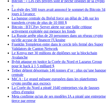
Bitcoin : « Les clés privées sont le péché originel de la crypto
»
La règle des 500 jours avait annoncé le sommet du Bitcoin 34
jours à l'avance
La banque centrale du Brésil force un délai de 24h sur les
transferts crypto de plus de 10 000 $
Bitcoin : BTCPay Server alerte sur une faille critique
activement exploitée qui menace les fonds
La Russie arrête plus de 20 personnes dans un réseau crypto
qu'elle accuse de financer l'Ukraine
Franklin Templeton entre dans le cercle très fermé des Super
Validators de Canton Network
Le Kenya met 30 millions de diplômes sur la blockchain
Avalanche
Bybit attaque en justice la Corée du Nord et Lazarus Group
pour le hack à 1,5 milliard $
Tether détient désormais 146 tonnes d’or : plus qu’une banque
centrale
MiCA : Le grand ménage européen dans les plateformes
crypto profite aux escrocs
La Corée du Nord a piraté 1640 entreprises via de fausses
offres d'emploi
Meta confirme qu'un de ses modèles IA a piraté une entreprise
tierce par erreur