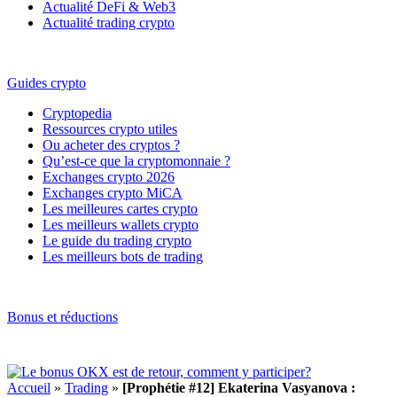
Actualité DeFi & Web3
Actualité trading crypto
Guides crypto
Cryptopedia
Ressources crypto utiles
Ou acheter des cryptos ?
Qu’est-ce que la cryptomonnaie ?
Exchanges crypto 2026
Exchanges crypto MiCA
Les meilleures cartes crypto
Les meilleurs wallets crypto
Le guide du trading crypto
Les meilleurs bots de trading
Bonus et réductions
Accueil
»
Trading
»
[Prophétie #12] Ekaterina Vasyanova :