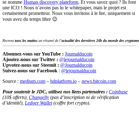
se nomme
Human discovery plateform
. Et vous savez quoi ? Ils font
une ICO ! Nous n’avons pas lu le whitepaper, mais le projet est
certainement prometteur. Nous vous invitons à le lire, uniquement si
vous avez du temps libre 😉
Recevez
tous les matins
un résumé de l’
actualité des dernières 24h du monde des
cryptomo
Abonnez-vous sur YouTube :
Journalducoin
Ajoutez-nous sur Twitter :
@lejournalducoin
Upvotez-nous sur Steemit :
@Journalducoin
Suivez-nous sur Facebook
:
@lejournalducoin
Source :
medium.com
–
hdplatform.io
–
news.bitcoin.com
Pour soutenir le JDC, utilisez nos liens partenaires :
Coinbase
(10$ offerts),
Changelly
(pas d’inscription ni de vérification
d’identité),
Ledger Wallet
(coffre fort crypto).