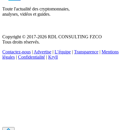
Toute l'actualité des cryptomonnaies,
analyses, vidéos et guides.
Copyright © 2017-2026 RDL CONSULTING FZCO
Tous droits réservés.
Contactez-nous
|
Advertise
|
L’équipe
|
Transparence
|
Mentions
légales
|
Confidentialité
|
Kryll
Recevez votre guide PDF complet de 39 pages
Comment débuter dans les cryptos en 2026
Recevoir
Oui, j'accepte de recevoir des emails selon votre
politique de confidentialité
.