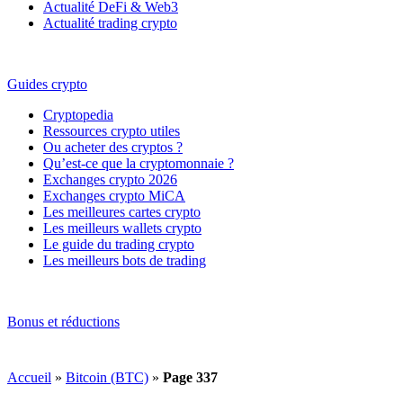
Actualité DeFi & Web3
Actualité trading crypto
Guides crypto
Cryptopedia
Ressources crypto utiles
Ou acheter des cryptos ?
Qu’est-ce que la cryptomonnaie ?
Exchanges crypto 2026
Exchanges crypto MiCA
Les meilleures cartes crypto
Les meilleurs wallets crypto
Le guide du trading crypto
Les meilleurs bots de trading
Bonus et réductions
Accueil
»
Bitcoin (BTC)
»
Page 337