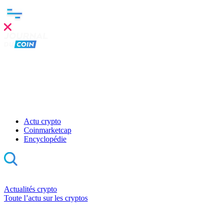
Actu crypto
Coinmarketcap
Encyclopédie
Actualités crypto
Toute l’actu sur les cryptos