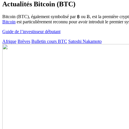
Actualités Bitcoin (BTC)
Bitcoin (BTC), également symbolisé par ฿ ou Ƀ, est la première cryp
Bitcoin
est particulièrement reconnu pour avoir introduit le premier 
Guide de l’investisseur débutant
Afrique
Brèves
Bulletin cours BTC
Satoshi Nakamoto