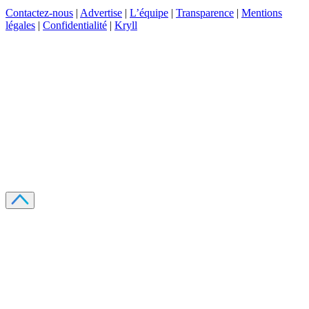
Contactez-nous
|
Advertise
|
L’équipe
|
Transparence
|
Mentions
légales
|
Confidentialité
|
Kryll
Recevez votre guide PDF complet de 39 pages
Comment débuter dans les cryptos en 2026
Recevoir
Oui, j'accepte de recevoir des emails selon votre
politique de confidentialité
.