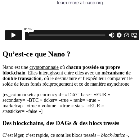
Qu’est-ce que Nano ?
Nano est une
cryptomonnaie
où
chacun possède sa propre
blockchain
. Elles interagissent entre elles avec un
mécanisme de
double transaction
, où le destinataire et l’expéditeur comparent le
solde de leurs fonds réciproquement et ce de manière asynchrone.
[es_coinmarketcap currencyid= »1567″ base= »EUR »
secondary= »BTC » ticker= »true » rank= »true »
marketcap= »true » volume= »true » stats= »EUR »
statsticker= »false »]
Des blockchains, des DAGs & des blocs tressés
C’est léger, c’est rapide, ce sont les blocs tressés –
block-lattice
-,