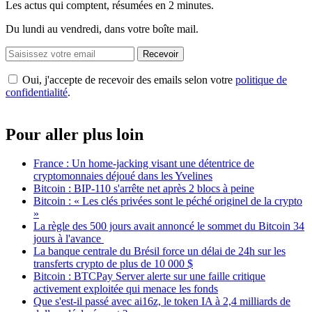
Les actus qui comptent, résumées
en 2 minutes.
Du lundi au vendredi, dans votre boîte mail.
Recevoir
Oui, j'accepte de recevoir des emails selon votre
politique de
confidentialité
.
Pour aller plus loin
France : Un home-jacking visant une détentrice de
cryptomonnaies déjoué dans les Yvelines
Bitcoin : BIP-110 s'arrête net après 2 blocs à peine
Bitcoin : « Les clés privées sont le péché originel de la crypto
»
La règle des 500 jours avait annoncé le sommet du Bitcoin 34
jours à l'avance
La banque centrale du Brésil force un délai de 24h sur les
transferts crypto de plus de 10 000 $
Bitcoin : BTCPay Server alerte sur une faille critique
activement exploitée qui menace les fonds
Que s'est-il passé avec ai16z, le token IA à 2,4 milliards de