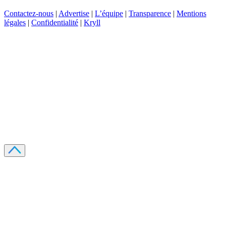
Contactez-nous
|
Advertise
|
L’équipe
|
Transparence
|
Mentions
légales
|
Confidentialité
|
Kryll
Recevez votre guide PDF complet de 39 pages
Comment débuter dans les cryptos en 2026
Recevoir
Oui, j'accepte de recevoir des emails selon votre
politique de confidentialité
.