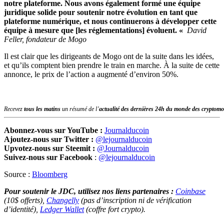
notre plateforme. Nous avons également formé une équipe
juridique solide pour soutenir notre évolution en tant que
plateforme numérique, et nous continuerons à développer cette
équipe à mesure que [les réglementations] évoluent. «
David
Feller, fondateur de Mogo
Il est clair que les dirigeants de Mogo ont de la suite dans les idées,
et qu’ils comptent bien prendre le train en marche. À la suite de cette
annonce, le prix de l’action a augmenté d’environ 50%.
Recevez
tous les matins
un résumé de l’
actualité des dernières 24h du monde des
cryptomo
Abonnez-vous sur YouTube :
Journalducoin
Ajoutez-nous sur Twitter :
@lejournalducoin
Upvotez-nous sur Steemit :
@Journalducoin
Suivez-nous sur Facebook
:
@lejournalducoin
Source :
Bloomberg
Pour soutenir le JDC, utilisez nos liens partenaires :
Coinbase
(10$ offerts),
Changelly
(pas d’inscription ni de vérification
d’identité),
Ledger Wallet
(coffre fort crypto).