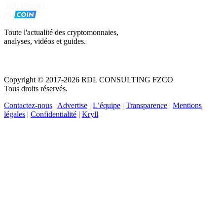
Toute l'actualité des cryptomonnaies,
analyses, vidéos et guides.
Copyright © 2017-2026 RDL CONSULTING FZCO
Tous droits réservés.
Contactez-nous
|
Advertise
|
L’équipe
|
Transparence
|
Mentions
légales
|
Confidentialité
|
Kryll
Recevez votre guide PDF complet de 39 pages
Comment débuter dans les cryptos en 2026
Recevoir
Oui, j'accepte de recevoir des emails selon votre
politique de confidentialité
.