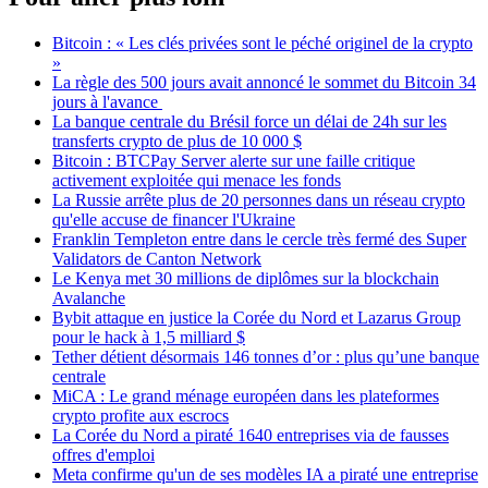
Bitcoin : « Les clés privées sont le péché originel de la crypto
»
La règle des 500 jours avait annoncé le sommet du Bitcoin 34
jours à l'avance
La banque centrale du Brésil force un délai de 24h sur les
transferts crypto de plus de 10 000 $
Bitcoin : BTCPay Server alerte sur une faille critique
activement exploitée qui menace les fonds
La Russie arrête plus de 20 personnes dans un réseau crypto
qu'elle accuse de financer l'Ukraine
Franklin Templeton entre dans le cercle très fermé des Super
Validators de Canton Network
Le Kenya met 30 millions de diplômes sur la blockchain
Avalanche
Bybit attaque en justice la Corée du Nord et Lazarus Group
pour le hack à 1,5 milliard $
Tether détient désormais 146 tonnes d’or : plus qu’une banque
centrale
MiCA : Le grand ménage européen dans les plateformes
crypto profite aux escrocs
La Corée du Nord a piraté 1640 entreprises via de fausses
offres d'emploi
Meta confirme qu'un de ses modèles IA a piraté une entreprise