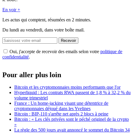
En voir +
Les actus qui comptent, résumées
en 2 minutes.
Du lundi au vendredi, dans votre boîte mail.
Recevoir
Oui, j'accepte de recevoir des emails selon votre
politique de
confidentialité
.
Pour aller plus loin
Bitcoin et les cryptomonnaies moins performants que l'or
Hyperliquid : Les contrats RWA passent de 1,8 % à 32,2 % du
volume trimestriel
France : Un home-jacking visant une détentrice de
cryptomonnaies déjoué dans les Yvelines
Bitcoin : BIP-110 s'arrête net après 2 blocs à peine
Bitcoin : « Les clés privées sont le péché originel de la crypto
»
La règle des 500 jours avait annoncé le sommet du Bitcoin 34