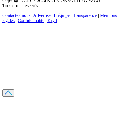
Copyright © 2017-2026 RDL CONSULTING FZCO
Tous droits réservés.
Contactez-nous
|
Advertise
|
L’équipe
|
Transparence
|
Mentions
légales
|
Confidentialité
|
Kryll
Recevez votre guide PDF complet de 39 pages
Comment débuter dans les cryptos en 2026
Recevoir
Oui, j'accepte de recevoir des emails selon votre
politique de confidentialité
.