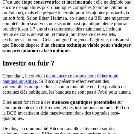
C’est une
étape conservatrice et incrémentale
: elle ne déploie pas
encore de signatures post-quantiques complètes (comme Dilithium
ou Falcon), mais elle prépare le terrain pour les ajouter plus tard via
un soft fork. Selon Ethan Heilman, co-auteur du BIP, une migration
complète du réseau vers une sécurité post-quantique pleine pourrait
prendre jusqu’à 7 ans si on commence dès maintenant, incluant
revue de code, activation, et mise à jour massive des wallets,
exchanges et nœuds. Cela souligne l’urgence d’agir vite, mais aussi
que Bitcoin dispose d’un
chemin technique viable pour s’adapter
sans précipitation catastrophique.
Investir ou fuir ?
Cependant, il convient de
nuancer ce propos pour éviter toute
panique injustifiée
. Si Bitcoin présente effectivement des
vulnérabilités uniques dues à son immutabilité et à l’exposition de
certaines clés publiques, les banques ne sont pas à l’abri pour autant.
Elles aussi font face à des
menaces quantiques potentielles
sur
leurs protocoles de chiffrement, et des institutions comme la Fed ou
la BCE investissent déjà massivement dans des upgrades post-
quantiques.
De plus, la communauté Bitcoin travaille activement sur des
solutions comme les BIP pour des signatures résistantes (par