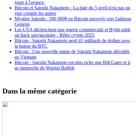
jours à l'avance
Bitcoin et Satoshi Nakamoto : La date du 5 avril n'est pas un
jour comme les autres
Mystère Satoshi : 180 000$ en Bitcoin envoyés vers l'adresse
Genesis
Les USA déclenchent une guerre commerciale et Bybit subit
un hack spectaculaire - Rétro crypto 2025
Bitcoin : Satoshi Nakamoto perd 41 milliards de dollars avec
la baisse du BTC
Bitcoin : Une nouvelle statue de Satoshi Nakamoto dévoilée
au Vietnam
Bitcoin : Satoshi Nakamoto est plus riche que Bill Gates et il
se rapproche de Warren Buffett
Dans la même catégorie