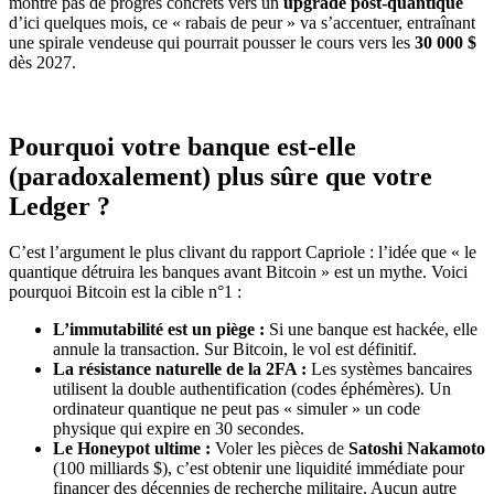
montre pas de progrès concrets vers un
upgrade post-quantique
d’ici quelques mois, ce « rabais de peur » va s’accentuer, entraînant
une spirale vendeuse qui pourrait pousser le cours vers les
30 000 $
dès 2027.
Pourquoi votre banque est-elle
(paradoxalement) plus sûre que votre
Ledger ?
C’est l’argument le plus clivant du rapport Capriole : l’idée que « le
quantique détruira les banques avant Bitcoin » est un mythe. Voici
pourquoi Bitcoin est la cible n°1 :
L’immutabilité est un piège :
Si une banque est hackée, elle
annule la transaction. Sur Bitcoin, le vol est définitif.
La résistance naturelle de la 2FA :
Les systèmes bancaires
utilisent la double authentification (codes éphémères). Un
ordinateur quantique ne peut pas « simuler » un code
physique qui expire en 30 secondes.
Le Honeypot ultime :
Voler les pièces de
Satoshi Nakamoto
(100 milliards $), c’est obtenir une liquidité immédiate pour
financer des décennies de recherche militaire. Aucun autre