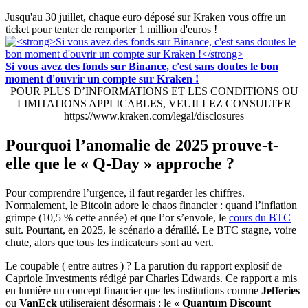
Jusqu'au 30 juillet, chaque euro déposé sur Kraken vous offre un
ticket pour tenter de remporter 1 million d'euros !
Si vous avez des fonds sur Binance, c'est sans doutes le bon
moment d'ouvrir un compte sur Kraken !
POUR PLUS D’INFORMATIONS ET LES CONDITIONS OU
LIMITATIONS APPLICABLES, VEUILLEZ CONSULTER
https://www.kraken.com/legal/disclosures
Pourquoi l’anomalie de 2025 prouve-t-
elle que le « Q-Day » approche ?
Pour comprendre l’urgence, il faut regarder les chiffres.
Normalement, le Bitcoin adore le chaos financier : quand l’inflation
grimpe (10,5 % cette année) et que l’or s’envole, le
cours du BTC
suit. Pourtant, en 2025, le scénario a déraillé. Le BTC stagne, voire
chute, alors que tous les indicateurs sont au vert.
Le coupable ( entre autres ) ?
La parution du rapport explosif de
Capriole Investments rédigé par Charles Edwards. Ce rapport a mis
en lumière un concept financier que les institutions comme
Jefferies
ou
VanEck
utiliseraient désormais : le
« Quantum Discount