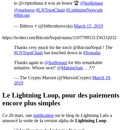
to @criptodiana it was an honor 🏆
@hodlonaut
@starkness
#LNTrustChain
#LightningNetwork
#Bitcoin
— Bitbros ⚡️ (@bitbrothersvzla)
March 15, 2019
https://twitter.com/BitcoinNepal/status/1107799531356332032
Thanks very much for the torch @BitcoinNepal ! The
#LNTrustChain
has touched down in
#Somalia
Thanks again to
@hodlonaut
for this remarkable
initiative. Whose next?
@MakingSats
…???
— The Crypto Marxist (@MarxistCrypto)
March 19,
2019
Le Lightning Loop, pour des paiements
encore plus simples
Ce 20 mars, une
publication
sur le blog de Lightning Labs a
annoncé la sortie de la version alpha de
Lightning Loop
.