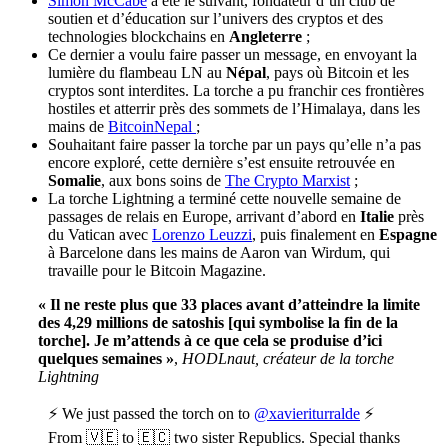
Simon McCabe
a été le suivant, fondateur d’un club de
soutien et d’éducation sur l’univers des cryptos et des
technologies blockchains en
Angleterre
;
Ce dernier a voulu faire passer un message, en envoyant la
lumière du flambeau LN au
Népal
, pays où Bitcoin et les
cryptos sont interdites. La torche a pu franchir ces frontières
hostiles et atterrir près des sommets de l’Himalaya, dans les
mains de
BitcoinNepal
;
Souhaitant faire passer la torche par un pays qu’elle n’a pas
encore exploré, cette dernière s’est ensuite retrouvée en
Somalie
, aux bons soins de
The Crypto Marxist
;
La torche Lightning a terminé cette nouvelle semaine de
passages de relais en Europe, arrivant d’abord en
Italie
près
du Vatican avec
Lorenzo Leuzzi
, puis finalement en
Espagne
à Barcelone dans les mains de Aaron van Wirdum, qui
travaille pour le Bitcoin Magazine.
« Il ne reste plus que 33 places avant d’atteindre la limite
des 4,29 millions de satoshis [qui symbolise la fin de la
torche]. Je m’attends à ce que cela se produise d’ici
quelques semaines »
,
HODLnaut, créateur de la torche
Lightning
⚡ We just passed the torch on to
@xavieriturralde
⚡
From 🇻🇪 to 🇪🇨 two sister Republics. Special thanks