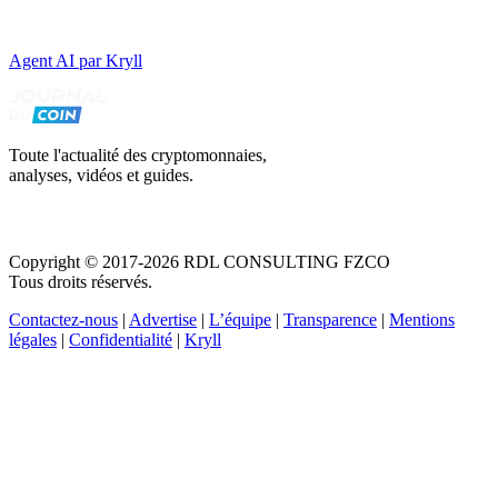
Agent AI par Kryll
Toute l'actualité des cryptomonnaies,
analyses, vidéos et guides.
Copyright © 2017-2026 RDL CONSULTING FZCO
Tous droits réservés.
Contactez-nous
|
Advertise
|
L’équipe
|
Transparence
|
Mentions
légales
|
Confidentialité
|
Kryll
Recevez votre guide PDF complet de 39 pages
Comment débuter dans les cryptos en 2026
Recevoir