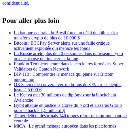
confidentialité
.
Pour aller plus loin
La banque centrale du Brésil force un délai de 24h sur les
transferts crypto de plus de 10 000 $
Bitcoin : BTCPay Server alerte sur une faille critique
activement exploitée qui menace les fonds
La Russie arrête plus de 20 personnes dans un réseau crypto
qu'elle accuse de financer l'Ukraine
Franklin Templeton entre dans le cercle très fermé des Super
Validators de Canton Network
BIP-110 : Comprendre la menace qui plane sur Bitcoin
aujourd'hui
OKX remet le couvert avec un bonus de 8 % sur les dépôts,
jusqu'à 5 000 €
Le Kenya met 30 millions de diplômes sur la blockchain
Avalanche
Bybit attaque en justice la Corée du Nord et Lazarus Group
pour le hack à 1,5 milliard $
Tether détient désormais 146 tonnes d’or : plus qu’une banque
centrale
MiCA : Le grand ménage européen dans les plateformes