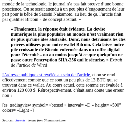
monde de la technologie, le journal n’a pas fait preuve d’une bonne
prescience. On se serait attendu à un peu plus d’engouement de leur
part pour le bébé de Satoshi Nakamoto, au lieu de ça, l’article finit
par qualifier Bitcoin « de concept abstrait. »
« Finalement, la réponse était évidente. La devise
numérique la plus populaire au monde n’est vraiment rien
de plus qu’une idée abstraite. Donc, nous détruisons les clés
privées utilisées pour notre wallet Bitcoin. Cela laisse notre
pile croissante de Bitcoin enfermée dans un coffre digital
pour l’éternité – ou au moins jusqu’à ce que quelqu’un ne
passe outre l’encryption SHA-256 qui le sécurise. »
Extrait
de l’article de Wired
L’adresse publique est révélée au sein de l’article
, et on se rend
effectivement compte que ce sont un peu plus de 13 BTC qui se
trouvent dans ce wallet. Au cours actuel, cette somme est évaluée à
environ 120 000 $. Rétrospectivement, c’était sans doute une erreur,
non ?
[es_tradingview symbol= »btcusd » interval= »D » height= »500″
colors= »Light »]
Sources :
Steemit
|| image from Shutterstock.com