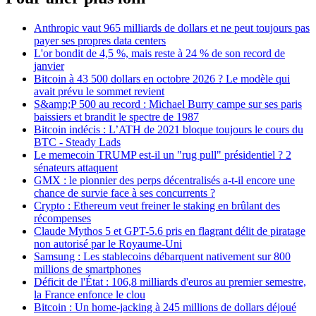
Anthropic vaut 965 milliards de dollars et ne peut toujours pas
payer ses propres data centers
L'or bondit de 4,5 %, mais reste à 24 % de son record de
janvier
Bitcoin à 43 500 dollars en octobre 2026 ? Le modèle qui
avait prévu le sommet revient
S&amp;P 500 au record : Michael Burry campe sur ses paris
baissiers et brandit le spectre de 1987
Bitcoin indécis : L’ATH de 2021 bloque toujours le cours du
BTC - Steady Lads
Le memecoin TRUMP est-il un "rug pull" présidentiel ? 2
sénateurs attaquent
GMX : le pionnier des perps décentralisés a-t-il encore une
chance de survie face à ses concurrents ?
Crypto : Ethereum veut freiner le staking en brûlant des
récompenses
Claude Mythos 5 et GPT-5.6 pris en flagrant délit de piratage
non autorisé par le Royaume-Uni
Samsung : Les stablecoins débarquent nativement sur 800
millions de smartphones
Déficit de l'État : 106,8 milliards d'euros au premier semestre,
la France enfonce le clou
Bitcoin : Un home-jacking à 245 millions de dollars déjoué