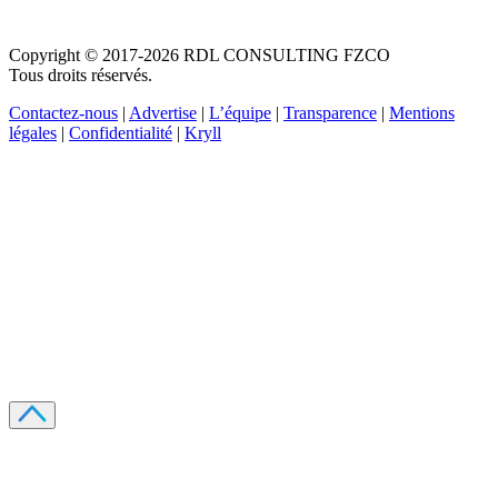
Copyright © 2017-2026 RDL CONSULTING FZCO
Tous droits réservés.
Contactez-nous
|
Advertise
|
L’équipe
|
Transparence
|
Mentions
légales
|
Confidentialité
|
Kryll
Recevez votre guide PDF complet de 39 pages
Comment débuter dans les cryptos en 2026
Recevoir
Oui, j'accepte de recevoir des emails selon votre
politique de confidentialité
.