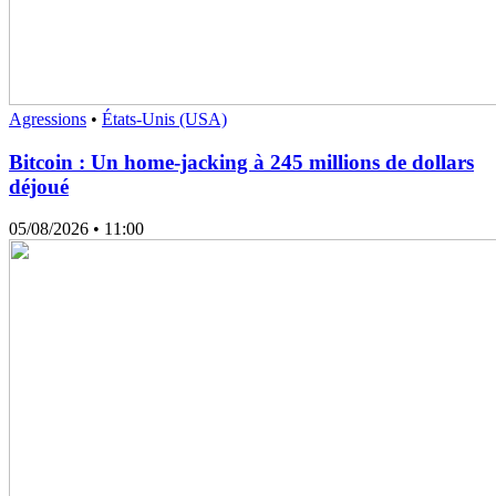
Agressions
•
États-Unis (USA)
Bitcoin : Un home-jacking à 245 millions de dollars
déjoué
05/08/2026
• 11:00