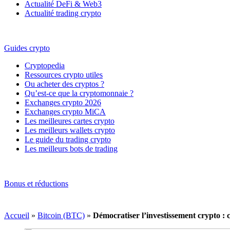
Actualité DeFi & Web3
Actualité trading crypto
Guides crypto
Cryptopedia
Ressources crypto utiles
Ou acheter des cryptos ?
Qu’est-ce que la cryptomonnaie ?
Exchanges crypto 2026
Exchanges crypto MiCA
Les meilleures cartes crypto
Les meilleurs wallets crypto
Le guide du trading crypto
Les meilleurs bots de trading
Bonus et réductions
Accueil
»
Bitcoin (BTC)
»
Démocratiser l’investissement crypto : 