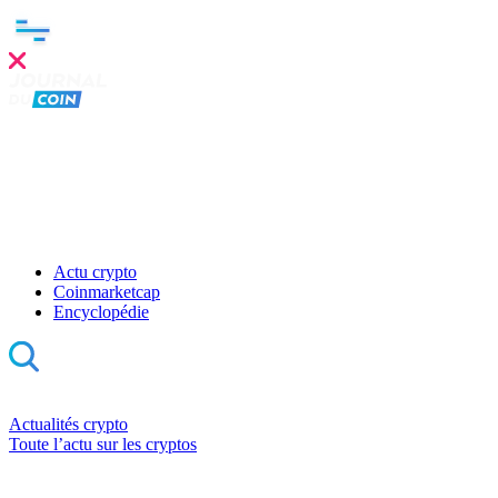
Actu crypto
Coinmarketcap
Encyclopédie
Actualités crypto
Toute l’actu sur les cryptos