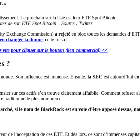
t. »
ites de son ETF Spot Bitcoin – Source : Twitter
ity Exchange Commission)
a rejeté
en bloc toutes les demandes d’ETF 
ien changer la donne
, cette fois-ci.
 vite pour cliquer sur le bouton (lien commercial) <<
es ?
u monde. Son influence est immense. Ensuite,
la SEC
est aujourd’hui
en
ensler sur ces actifs s’en trouve clairement affaiblie. Comment refuser al
ce traditionnelle plus nombreux.
rché, si le nom de BlackRock est en voie d’être apposé dessus, nous 
eur de l’acceptation de ces ETF. Et dès lors, ce sont d’immenses capitau