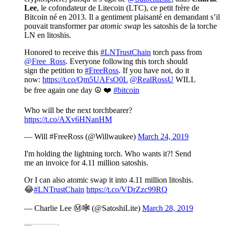
Lee
, le cofondateur de Litecoin (LTC), ce petit frère de
Bitcoin né en 2013. Il a gentiment plaisanté en demandant s’il
pouvait transformer par
atomic swap
les satoshis de la torche
LN en litoshis.
Honored to receive this
#LNTrustChain
torch pass from
@Free_Ross
. Everyone following this torch should
sign the petition to
#FreeRoss
. If you have not, do it
now:
https://t.co/Qm5UAFsO0L
@RealRossU
WILL
be free again one day ☮️ ❤️
#bitcoin
Who will be the next torchbearer?
https://t.co/AXv6HNanHM
— Will #FreeRoss (@Willwaukee)
March 24, 2019
I'm holding the lightning torch. Who wants it?! Send
me an invoice for 4.11 million satoshis.
Or I can also atomic swap it into 4.11 million litoshis.
😂
#LNTrustChain
https://t.co/VDrZzc99RQ
— Charlie Lee Ⓜ️🕸️ (@SatoshiLite)
March 28, 2019