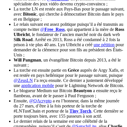
spécialiste des jeux vidéo devenu crypto-convaincu ;
La torche LN est restée aux Pays-Bas pour le passage suivant,
avec
Bitonic
, qui cherche à démocratiser Bitcoin dans le pays
et en Belgique ;
Le relais suivant est assez politique puisqu’il a été transmis au
compte twitter
@
Free_Ross
, qui appartient à la mère de
Ross
Ulbricht
, le fondateur de l’ancien marché noir du dark web
Silk Road
. Arrêté en 2013, Ross a été condamné à 2 fois la
prison à vie plus 40 ans. Lyn Ulbricht a créé
une pétition
pour
demander de la clémence pour son fils au président des États-
Unis ;
Will Pangman
, un évangéliste Bitcoin depuis 2013, a été le
suivant ;
La torche est ensuite partie en
Grèce
auprès de Argy Xafis, et
est restée en pays hellénique pour le passage suivant, puisque
@ZeusLN
l’a reçu ensuite. Ce dernier a justement développé
une
application mobile
pour le Lightning Network de Bitcoin.
Le blogueur Medium sur Bitcoin
Beautyon
a ensuite reçu le
flambeau, avant de le passer à Paul Ferguson ;
Ensuite,
@QAcrypto
a eu l’honneur, dans la même journée
du 27 mars, d’être à la fois porteur de la torche de
#LNTustChain et porteur de la
Tiny Torch
. Cette dernière se
porte toujours bien, avec 155 passeurs à son actif.
Le dernier relais de la semaine est une célébrité de la
cryptosphère, puisqu’il s’agit de
@SatochiLite
, alias
Charlie