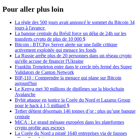
Pour aller plus loin
La règle des 500 jours avait annoncé le sommet du Bitcoin 34
jours à l'avance
La banque centrale du Brésil force un délai de 24h sur les
transferts crypto de plus de 10 000 $
Bitcoin : BTCPay Server alerte sur une faille critique
activement exploitée qui menace les fonds
La Russie arrête plus de 20 personnes dans un réseau crypto
qu'elle accuse de financer l'Ukraine
Franklin Templeton entre dans le cercle très fermé des Super
Validators de Canton Network
BIP-110 : Comprendre la menace qui plane sur Bitcoin
aujourd'hui
Le Kenya met 30 millions de diplômes sur la blockchain
Avalanche
Bybit attaque en justice la Corée du Nord et Lazarus Group
pour le hack à 1,5 milliard $
Tether détient désormais 146 tonnes d’or : plus qu’une banque
centrale
MiCA : Le grand ménage européen dans les plateformes
crypto profite aux escrocs
La Corée du Nord a piraté 1640 entreprises via de fausses