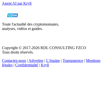
Agent AI par Kryll
Toute l'actualité des cryptomonnaies,
analyses, vidéos et guides.
Copyright © 2017-2026 RDL CONSULTING FZCO
Tous droits réservés.
Contactez-nous
|
Advertise
|
L’équipe
|
Transparence
|
Mentions
légales
|
Confidentialité
|
Kryll
Recevez votre guide PDF complet de 39 pages
Comment débuter dans les cryptos en 2026
Recevoir
Oui, j'accepte de recevoir des emails selon votre
politique de confidentialité
.