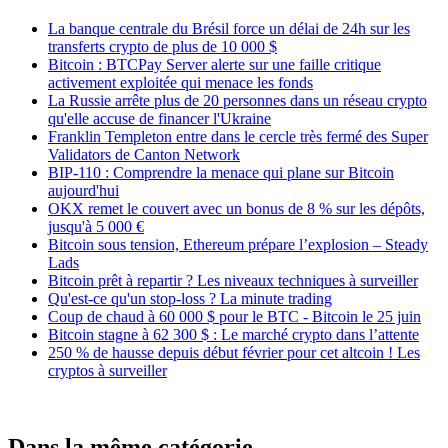
La banque centrale du Brésil force un délai de 24h sur les
transferts crypto de plus de 10 000 $
Bitcoin : BTCPay Server alerte sur une faille critique
activement exploitée qui menace les fonds
La Russie arrête plus de 20 personnes dans un réseau crypto
qu'elle accuse de financer l'Ukraine
Franklin Templeton entre dans le cercle très fermé des Super
Validators de Canton Network
BIP-110 : Comprendre la menace qui plane sur Bitcoin
aujourd'hui
OKX remet le couvert avec un bonus de 8 % sur les dépôts,
jusqu'à 5 000 €
Bitcoin sous tension, Ethereum prépare l’explosion – Steady
Lads
Bitcoin prêt à repartir ? Les niveaux techniques à surveiller
Qu'est-ce qu'un stop-loss ? La minute trading
Coup de chaud à 60 000 $ pour le BTC - Bitcoin le 25 juin
Bitcoin stagne à 62 300 $ : Le marché crypto dans l’attente
250 % de hausse depuis début février pour cet altcoin ! Les
cryptos à surveiller
Dans la même catégorie