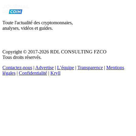
Toute l'actualité des cryptomonnaies,
analyses, vidéos et guides.
Copyright © 2017-2026 RDL CONSULTING FZCO
Tous droits réservés.
Contactez-nous
|
Advertise
|
L’équipe
|
Transparence
|
Mentions
légales
|
Confidentialité
|
Kryll
Recevez votre guide PDF complet de 39 pages
Comment débuter dans les cryptos en 2026
Recevoir
Oui, j'accepte de recevoir des emails selon votre
politique de confidentialité
.