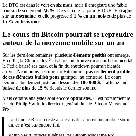
Le BTC est dans le
vert en six mois
, mais il enregistre une faible
hausse de seulement
2,6 %
. De son côté, la paire BTC/ETH
stagne
sur une semaine
, et elle progresse d’
1 % en un mois
et de plus de
15 % en trois mois
.
Le cours du Bitcoin pourrait se reprendre
autour de la moyenne mobile sur un an
Sur les dernières semaines, plusieurs
éléments positifs
ont émergé.
En effet, la Chine et les États-Unis ont trouvé un accord commercial,
la Fed a baissé ses taux, et la fin du shutdown pourrait bientôt
arriver. Néanmoins, le cours du Bitcoin n’a
pas réellement profité
de ces éléments bullish pour grimper
, au contraire. Le cours
évolue actuellement juste
au-dessus des 100 000 $
, il affiche une
baisse de plus de 15 %
depuis le dernier sommet.
Mais certains analystes sont encore
optimistes
. C’est notamment le
cas de
Philip Swift
, le directeur général du site Bitcoin Magazine
Pro :
Tant que le Bitcoin reste au-dessus de sa moyenne mobile sur un
an, ce n’est pas encore fini.
Philip Swift, directeur général de Bitcoin Magazine Pro.